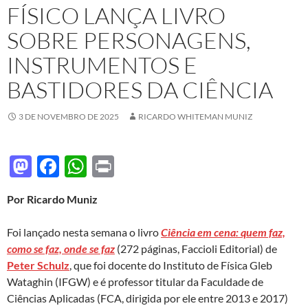
FÍSICO LANÇA LIVRO
SOBRE PERSONAGENS,
INSTRUMENTOS E
BASTIDORES DA CIÊNCIA
3 DE NOVEMBRO DE 2025
RICARDO WHITEMAN MUNIZ
M
F
W
P
as
ac
h
ri
Por Ricardo Muniz
to
e
at
nt
d
b
s
Foi lançado nesta semana o livro
Ciência em cena: quem faz,
o
o
A
como se faz, onde se faz
(272 páginas, Faccioli Editorial) de
Peter Schulz
, que foi docente do Instituto de Física Gleb
n
o
p
Wataghin (IFGW) e é professor titular da Faculdade de
k
p
Ciências Aplicadas (FCA, dirigida por ele entre 2013 e 2017)