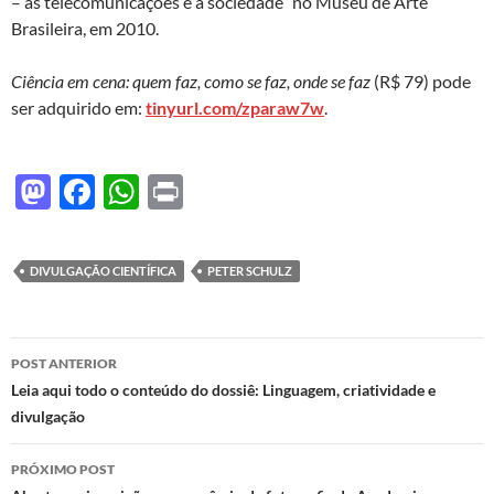
– as telecomunicações e a sociedade” no Museu de Arte
Brasileira, em 2010.
Ciência em cena: quem faz, como se faz, onde se faz
(R$ 79) pode
ser adquirido em:
tinyurl.com/zparaw7w
.
M
F
W
P
as
ac
h
ri
to
e
at
nt
DIVULGAÇÃO CIENTÍFICA
PETER SCHULZ
d
b
s
o
o
A
Navegação
n
o
p
POST ANTERIOR
de
Leia aqui todo o conteúdo do dossiê: Linguagem, criatividade e
k
p
divulgação
posts
PRÓXIMO POST