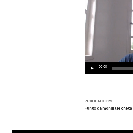
de
vídeo
00:00
Navegação
PUBLICADO EM
de
Fungo da monilíase chega 
posts