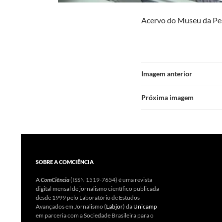
Acervo do Museu da Pe
Imagem anterior
Próxima imagem
SOBRE A COMCIÊNCIA
A
ComCiência
(ISSN 1519-7654) é uma revista
digital mensal de jornalismo científico publicada
desde 1999 pelo Laboratório de Estudos
Avançados em Jornalismo (
Labjor
) da
Unicamp
em parceria com a Sociedade Brasileira para o