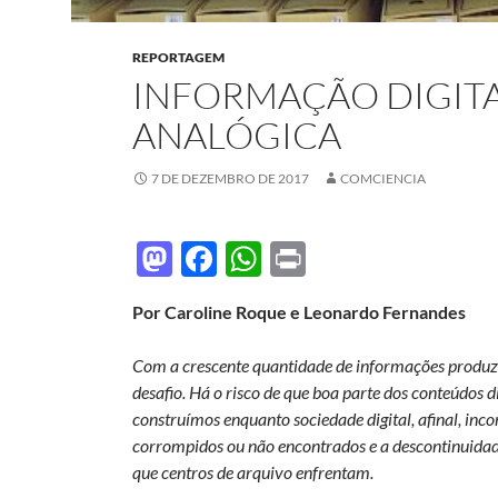
REPORTAGEM
INFORMAÇÃO DIGIT
ANALÓGICA
7 DE DEZEMBRO DE 2017
COMCIENCIA
M
F
W
P
as
ac
h
ri
Por Caroline Roque e Leonardo Fernandes
to
e
at
nt
d
b
s
Com a crescente quantidade de informações produzid
o
o
A
desafio. Há o risco de que boa parte dos conteúdos d
construímos enquanto sociedade digital, afinal, inc
n
o
p
corrompidos ou não encontrados e a descontinuida
k
p
que centros de arquivo enfrentam.