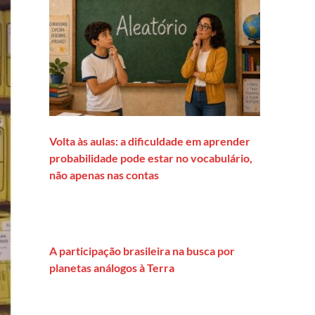
Volta às aulas: a dificuldade em aprender
probabilidade pode estar no vocabulário,
não apenas nas contas
A participação brasileira na busca por
planetas análogos à Terra