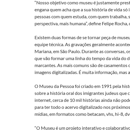
“Nosso objetivo como museu é justamente presta
engana quem acha que a sua história de vida só i
pessoas com quem estuda, com quem trabalha, se
perspectiva, mais humana”, define Felipe Rocha, 
Existem duas formas de se tornar peça de museu:
equipe técnica. As gravações geralmente acontece
Mariana, em São Paulo. Durante as conversas, 
que vão formar uma linha do tempo da vida do 
marcantes. As mais comuns são de casamentos ou
imagens digitalizadas. É muita informação, mas ai
O Museu da Pessoa foi criado em 1991 pela his
sobre a história oral dos imigrantes judeus que
internet, cerca de 10 mil histórias ainda não p
para ter todo o acervo digitalizado nos próximo
mídias, em formatos como betacam, vhs, hi-8, dvc
“O Museu é um projeto interativo e colaborativo,