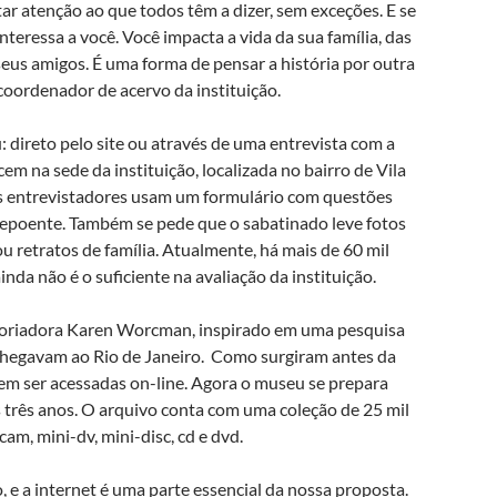
r atenção ao que todos têm a dizer, sem exceções. E se
nteressa a você. Você impacta a vida da sua família, das
us amigos. É uma forma de pensar a história por outra
coordenador de acervo da instituição.
 direto pelo site ou através de uma entrevista com a
m na sede da instituição, localizada no bairro de Vila
os entrevistadores usam um formulário com questões
depoente. Também se pede que o sabatinado leve fotos
 retratos de família. Atualmente, há mais de 60 mil
nda não é o suficiente na avaliação da instituição.
toriadora Karen Worcman, inspirado em uma pesquisa
 chegavam ao Rio de Janeiro. Como surgiram antes da
odem ser acessadas on-line. Agora o museu se prepara
s três anos. O arquivo conta com uma coleção de 25 mil
am, mini-dv, mini-disc, cd e dvd.
 e a internet é uma parte essencial da nossa proposta.