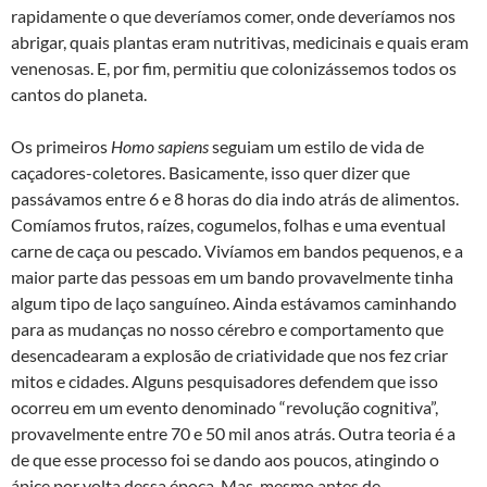
rapidamente o que deveríamos comer, onde deveríamos nos
abrigar, quais plantas eram nutritivas, medicinais e quais eram
venenosas. E, por fim, permitiu que colonizássemos todos os
cantos do planeta.
Os primeiros
Homo sapiens
seguiam um estilo de vida de
caçadores-coletores. Basicamente, isso quer dizer que
passávamos entre 6 e 8 horas do dia indo atrás de alimentos.
Comíamos frutos, raízes, cogumelos, folhas e uma eventual
carne de caça ou pescado. Vivíamos em bandos pequenos, e a
maior parte das pessoas em um bando provavelmente tinha
algum tipo de laço sanguíneo. Ainda estávamos caminhando
para as mudanças no nosso cérebro e comportamento que
desencadearam a explosão de criatividade que nos fez criar
mitos e cidades. Alguns pesquisadores defendem que isso
ocorreu em um evento denominado “revolução cognitiva”,
provavelmente entre 70 e 50 mil anos atrás. Outra teoria é a
de que esse processo foi se dando aos poucos, atingindo o
ápice por volta dessa época. Mas, mesmo antes de