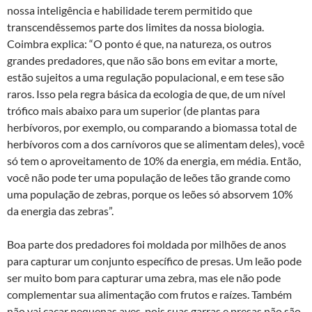
nossa inteligência e habilidade terem permitido que
transcendêssemos parte dos limites da nossa biologia.
Coimbra explica: “O ponto é que, na natureza, os outros
grandes predadores, que não são bons em evitar a morte,
estão sujeitos a uma regulação populacional, e em tese são
raros. Isso pela regra básica da ecologia de que, de um nível
trófico mais abaixo para um superior (de plantas para
herbívoros, por exemplo, ou comparando a biomassa total de
herbívoros com a dos carnívoros que se alimentam deles), você
só tem o aproveitamento de 10% da energia, em média. Então,
você não pode ter uma população de leões tão grande como
uma população de zebras, porque os leões só absorvem 10%
da energia das zebras”.
Boa parte dos predadores foi moldada por milhões de anos
para capturar um conjunto específico de presas. Um leão pode
ser muito bom para capturar uma zebra, mas ele não pode
complementar sua alimentação com frutos e raízes. Também
não vai caçar pequenas aves, pois suas garras e presas não são