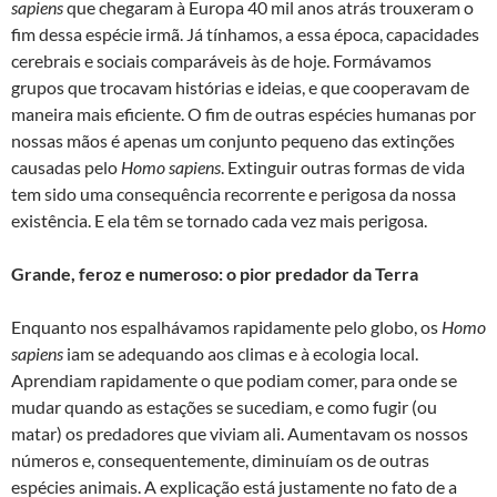
sapiens
que chegaram à Europa 40 mil anos atrás trouxeram o
fim dessa espécie irmã. Já tínhamos, a essa época, capacidades
cerebrais e sociais comparáveis às de hoje. Formávamos
grupos que trocavam histórias e ideias, e que cooperavam de
maneira mais eficiente. O fim de outras espécies humanas por
nossas mãos é apenas um conjunto pequeno das extinções
causadas pelo
Homo sapiens
. Extinguir outras formas de vida
tem sido uma consequência recorrente e perigosa da nossa
existência. E ela têm se tornado cada vez mais perigosa.
Grande, feroz e numeroso: o pior predador da Terra
Enquanto nos espalhávamos rapidamente pelo globo, os
Homo
sapiens
iam se adequando aos climas e à ecologia local.
Aprendiam rapidamente o que podiam comer, para onde se
mudar quando as estações se sucediam, e como fugir (ou
matar) os predadores que viviam ali. Aumentavam os nossos
números e, consequentemente, diminuíam os de outras
espécies animais. A explicação está justamente no fato de a