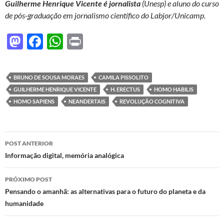
Guilherme Henrique Vicente é jornalista
(Unesp) e aluno do curso
de pós-graduação em jornalismo científico do Labjor/Unicamp.
M
F
W
P
as
ac
h
ri
to
e
at
nt
BRUNO DE SOUSA MORAES
CAMILA PISSOLITO
d
b
s
GUILHERME HENRIQUE VICENTE
H. ERECTUS
HOMO HABILIS
o
o
A
HOMO SAPIENS
NEANDERTAIS
REVOLUÇÃO COGNITIVA
n
o
p
k
p
Navegação
POST ANTERIOR
de
Informação digital, memória analógica
posts
PRÓXIMO POST
Pensando o amanhã: as alternativas para o futuro do planeta e da
humanidade