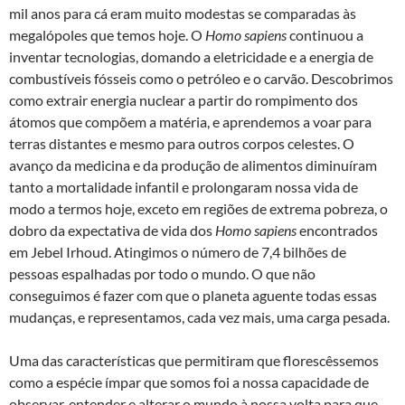
mil anos para cá eram muito modestas se comparadas às
megalópoles que temos hoje. O
Homo sapiens
continuou a
inventar tecnologias, domando a eletricidade e a energia de
combustíveis fósseis como o petróleo e o carvão. Descobrimos
como extrair energia nuclear a partir do rompimento dos
átomos que compõem a matéria, e aprendemos a voar para
terras distantes e mesmo para outros corpos celestes. O
avanço da medicina e da produção de alimentos diminuíram
tanto a mortalidade infantil e prolongaram nossa vida de
modo a termos hoje, exceto em regiões de extrema pobreza, o
dobro da expectativa de vida dos
Homo sapiens
encontrados
em Jebel Irhoud. Atingimos o número de 7,4 bilhões de
pessoas espalhadas por todo o mundo. O que não
conseguimos é fazer com que o planeta aguente todas essas
mudanças, e representamos, cada vez mais, uma carga pesada.
Uma das características que permitiram que florescêssemos
como a espécie ímpar que somos foi a nossa capacidade de
observar, entender e alterar o mundo à nossa volta para que