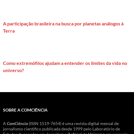
A participação brasileira na busca por planetas análogos à
Terra
Como extremófilos ajudam a entender os limites da vida no
universo?
SOBRE A COMCIÊNCIA
A
ComCiência
(ISSN 1519-7654) é uma revista digital mensal de
jornalismo científico publicada desde 1999 pelo Laboratório de