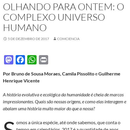
OLHANDO PARA ONTEM: O
COMPLEXO UNIVERSO
HUMANO
5 DE DEZEMBRO DE 2017
COMCIENCIA
M
F
W
P
as
ac
h
ri
Por Bruno de Sousa Moraes, Camila Pissolito
e
Guilherme
to
e
at
nt
Henrique Vicente
d
b
s
o
o
A
A história evolutiva e ecológica da humanidade é cheia de marcos
impressionantes. Quais são nossas origens, e como elas interagem e
n
o
p
abalam uma história muito maior do que a nossa?
k
p
S
omos a única espécie, até onde sabemos, que conta o
tempo em calendários. 2017 é a quantidade de anos