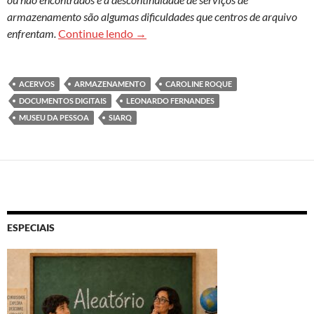
armazenamento são algumas dificuldades que centros de arquivo
Informação digital, memória analógic
enfrentam.
Continue lendo
→
ACERVOS
ARMAZENAMENTO
CAROLINE ROQUE
DOCUMENTOS DIGITAIS
LEONARDO FERNANDES
MUSEU DA PESSOA
SIARQ
ESPECIAIS