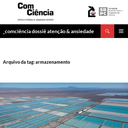
Pesquisar
_comciência dossiê atenção & ansiedade
PULAR
MENU
PARA
PRINCI
O
CONTEÚDO
Arquivo da tag: armazenamento