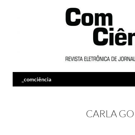
Pesquisar
_comciência
CARLA G