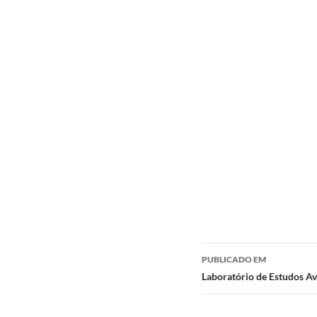
Navegação
PUBLICADO EM
de
Laboratório de Estudos Av
posts