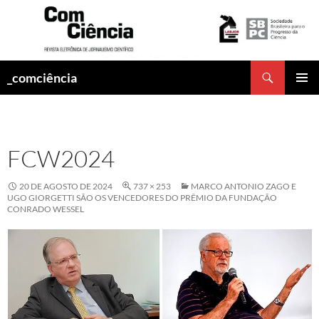
Pesquisar
_comciência
PULAR
MENU
PARA
PRINCI
O
CONTEÚDO
FCW2024
20 DE AGOSTO DE 2024
737 × 253
MARCO ANTONIO ZAGO E
UGO GIORGETTI SÃO OS VENCEDORES DO PRÊMIO DA FUNDAÇÃO
CONRADO WESSEL