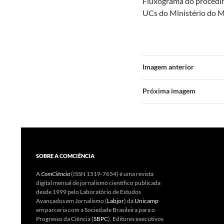
Fluxograma do procedime
UCs do Ministério do 
Imagem anterior
Próxima imagem
SOBRE A COMCIÊNCIA
A
ComCiência
(ISSN 1519-7654) é uma revista
digital mensal de jornalismo científico publicada
desde 1999 pelo Laboratório de Estudos
Avançados em Jornalismo (
Labjor
) da
Unicamp
em parceria com a Sociedade Brasileira para o
Progresso da Ciência (
SBPC
). Editores executivos