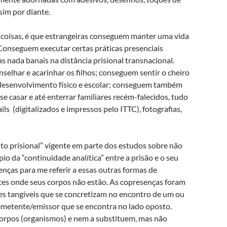
sim por diante.
 coisas, é que estrangeiras conseguem manter uma vida
 Conseguem executar certas práticas presenciais
as nada banais na distância prisional transnacional.
selhar e acarinhar os filhos; conseguem sentir o cheiro
o desenvolvimento físico e escolar; conseguem também
e casar e até enterrar familiares recém-falecidos, tudo
ils (digitalizados e impressos pelo ITTC), fotografias,
o prisional” vigente em parte dos estudos sobre não
io da “continuidade analítica” entre a prisão e o seu
enças para me referir a essas outras formas de
ntes onde seus corpos não estão. As copresenças foram
s tangíveis que se concretizam no encontro de um ou
emetente/emissor que se encontra no lado oposto.
orpos (organismos) e nem a substituem, mas não