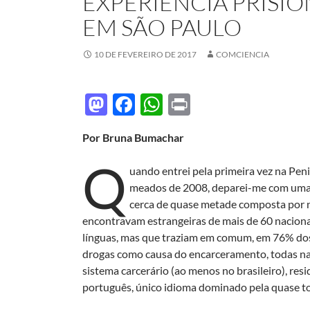
EXPERIÊNCIA PRISI
EM SÃO PAULO
10 DE FEVEREIRO DE 2017
COMCIENCIA
M
F
W
P
as
ac
h
ri
Por Bruna Bumachar
to
e
at
nt
Q
d
b
s
uando entrei pela primeira vez na Peni
o
o
A
meados de 2008, deparei-me com uma 
cerca de quase metade composta por nã
n
o
p
encontravam estrangeiras de mais de 60 nacional
k
p
línguas, mas que traziam em comum, em 76% dos c
drogas como causa do encarceramento, todas n
sistema carcerário (ao menos no brasileiro), res
português, único idioma dominado pela quase tot