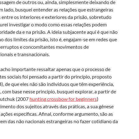
passagem de outros ou, ainda, simplesmente deixando de
 um lado, busquei entender as relações que estrangeiras
entre os interiores e exteriores da prisão, sobretudo
rocurei investigar o modo como essas relações podem
ridade da e na prisão. A ideia subjacente aqui é que não
no dos limites da prisão, isto é, engajam-se em redes que
nterruptos e concomitantes movimentos de
ionais e transnacionais.
 acho importante ressaltar apenas que o processo de
s sociais foi pensado a partir do princípio, proposto
), de que eles não são indivíduos que têm experiência,
, com base nesse princípio, busquei explorar, a partir de
Sautchuk (2007
hunting crossbow for beginners
)
imento dos sujeitos através das práticas, a sua gênese
ações específicas. Afinal, conforme argumento, são as
zem das não nacionais estrangeiras no fazer cotidiano da