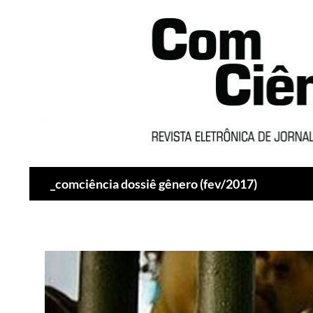
Pesquisar
_comciência dossiê gênero (fev/2017)