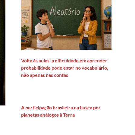
Volta às aulas: a dificuldade em aprender
probabilidade pode estar no vocabulário,
não apenas nas contas
A participação brasileira na busca por
planetas análogos à Terra