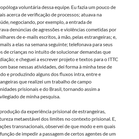
ropóloga voluntária dessa equipe. Eu fazia um pouco de
s acerca de verificação de processos; atuava na
aúde, negociando, por exemplo, a entrada de
rava denúncias de agressões e violências cometidas por
lhares de e-mails escritos, à mão, pelas estrangeiras; e,
mails a elas na semana seguinte; telefonava para seus
gos de crianças no intuito de solucionar demandas que
iação; e cheguei a escrever projeto e textos para o ITTC
Com base nessas atividades, dei forma à minha tese de
do e produzindo alguns dos fluxos intra, entre e
angeiras que realizei um trabalho de campo
nidades prisionais e do Brasil, tornando assim a
ivilegiado de minha pesquisa.
produção da experiência prisional de estrangeiras
,
ureza metaestável dos limites no contexto prisional. E,
rações transnacionais, observei de que modo e em quais
a função de impedir a passagem de certos agentes de um