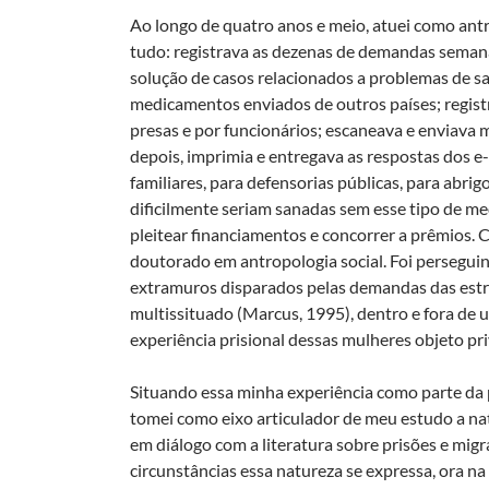
Ao longo de quatro anos e meio, atuei como ant
tudo: registrava as dezenas de demandas semanai
solução de casos relacionados a problemas de s
medicamentos enviados de outros países; regist
presas e por funcionários; escaneava e enviava mi
depois, imprimia e entregava as respostas dos e-
familiares, para defensorias públicas, para abri
dificilmente seriam sanadas sem esse tipo de med
pleitear financiamentos e concorrer a prêmios. 
doutorado em antropologia social. Foi perseguin
extramuros disparados pelas demandas das estr
multissituado (Marcus, 1995), dentro e fora de u
experiência prisional dessas mulheres objeto pr
Situando essa minha experiência como parte da 
tomei como eixo articulador de meu estudo a nat
em diálogo com a literatura sobre prisões e mig
circunstâncias essa natureza se expressa, ora n