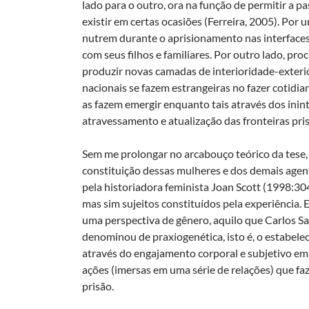
lado para o outro, ora na função de permitir a 
existir em certas ocasiões (Ferreira, 2005). Por
nutrem durante o aprisionamento nas interfaces 
com seus filhos e familiares. Por outro lado, p
produzir novas camadas de interioridade-exterio
nacionais se fazem estrangeiras no fazer cotidia
as fazem emergir enquanto tais através dos ini
atravessamento e atualização das fronteiras pris
Sem me prolongar no arcabouço teórico da tese,
constituição dessas mulheres e dos demais agente
pela historiadora feminista Joan Scott (1998:304
mas sim sujeitos constituídos pela experiência. E
uma perspectiva de gênero, aquilo que Carlos 
denominou de praxiogenética, isto é, o estabelec
através do engajamento corporal e subjetivo em 
ações (imersas em uma série de relações) que fa
prisão.