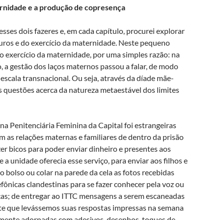
ternidade e a produção de copresença
ses dois fazeres e, em cada capítulo, procurei explorar
amuros e do exercício da maternidade. Neste pequeno
o exercício da maternidade, por uma simples razão: na
 a gestão dos laços maternos passou a falar, de modo
 escala transnacional. Ou seja, através da díade mãe-
as questões acerca da natureza metaestável dos limites
na Penitenciária Feminina da Capital foi estrangeiras
m as relações maternas e familiares de dentro da prisão
zer bicos para poder enviar dinheiro e presentes aos
e a unidade oferecia esse serviço, para enviar aos filhos e
no bolso ou colar na parede da cela as fotos recebidas
efônicas clandestinas para se fazer conhecer pela voz ou
ças; de entregar ao ITTC mensagens a serem escaneadas
nte que levássemos suas respostas impressas na semana
samente adornadas com adesivos, desenhos, toques de