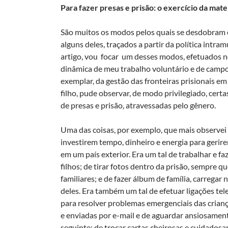
Para fazer presas e prisão: o exercício da ma
São muitos os modos pelos quais se desdobram es
alguns deles, traçados a partir da política intr
artigo, vou focar um desses modos, efetuados n
dinâmica de meu trabalho voluntário e de campo,
exemplar, da gestão das fronteiras prisionais em
filho, pude observar, de modo privilegiado, cert
de presas e prisão, atravessadas pelo gênero.
Uma das coisas, por exemplo, que mais observei 
investirem tempo, dinheiro e energia para gerire
em um país exterior. Era um tal de trabalhar e fa
filhos; de tirar fotos dentro da prisão, sempre qu
familiares; e de fazer álbum de família, carregar 
deles. Era também um tal de efetuar ligações tel
para resolver problemas emergenciais das crian
e enviadas por e-mail e de aguardar ansiosame
seguinte; de trocar cartas cheirosas e cuidado