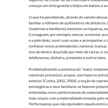
crianças em tinta guache e beijos em batom, e as
O que fui percebendo, através do vaivém dessas
familiar a milhares de quilômetros de distância.
(maternas e familiares) bastante corriqueiras, m
Conseguem, por exemplo, educar, sustentar, acon
e a pele deles, ouvir suas vozes e acompanhar 
conhecer novos pretendentes, namorar, transar, s
isso de dentro da prisão por meio de cartas, e-ma
telefonemas, dinheiro, presentes e outros bens.
Problematizando a premissa do “maior isolament
nacionais presas(os), propus, com base no princíp
exterior (Cunha, 2002, 2004), a noção de copres
estrangeiras e seus familiares se fazerem prese
entendidas como performances de materialidade
mais corpos com a materialidade enviada pelo r
Performances que não equivalem àquela entre c