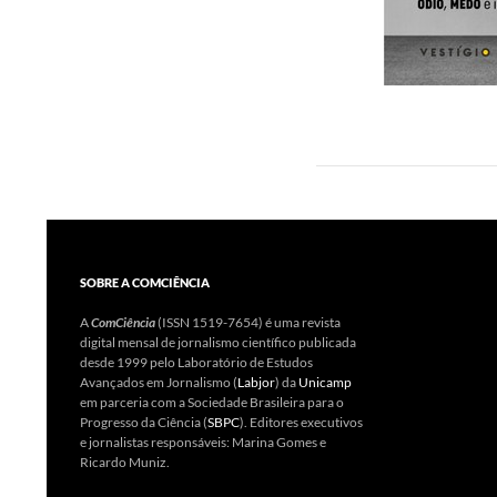
SOBRE A COMCIÊNCIA
A
ComCiência
(ISSN 1519-7654) é uma revista
digital mensal de jornalismo científico publicada
desde 1999 pelo Laboratório de Estudos
Avançados em Jornalismo (
Labjor
) da
Unicamp
em parceria com a Sociedade Brasileira para o
Progresso da Ciência (
SBPC
). Editores executivos
e jornalistas responsáveis: Marina Gomes e
Ricardo Muniz.