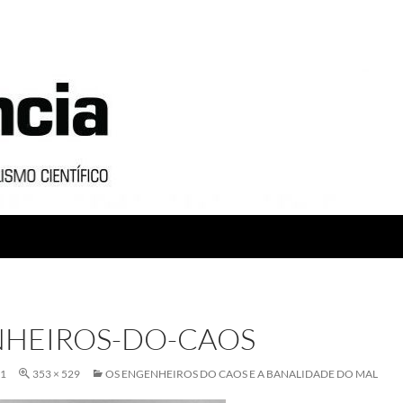
HEIROS-DO-CAOS
21
353 × 529
OS ENGENHEIROS DO CAOS E A BANALIDADE DO MAL