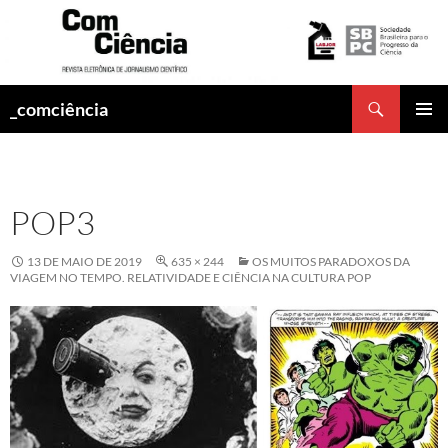
Pesquisar
_comciência
PULAR
MENU
PARA
PRINCI
O
CONTEÚDO
POP3
13 DE MAIO DE 2019
635 × 244
OS MUITOS PARADOXOS DA
VIAGEM NO TEMPO. RELATIVIDADE E CIÊNCIA NA CULTURA POP