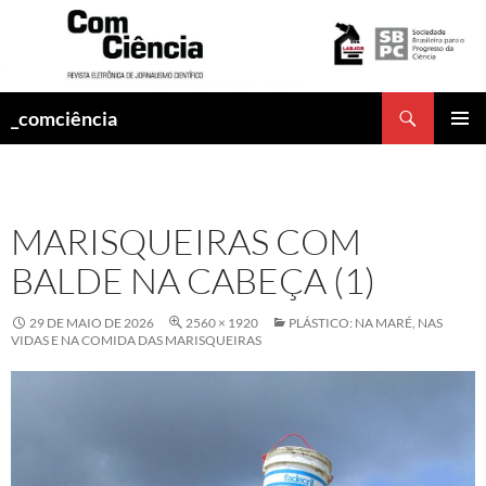
Pesquisar
_comciência
PULAR
MENU
PARA
PRINCI
O
CONTEÚDO
MARISQUEIRAS COM
BALDE NA CABEÇA (1)
29 DE MAIO DE 2026
2560 × 1920
PLÁSTICO: NA MARÉ, NAS
VIDAS E NA COMIDA DAS MARISQUEIRAS