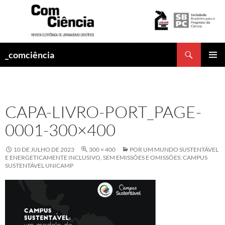
Pesquisar
_comciência
PULAR
MENU
PARA
PRINCI
O
CONTEÚDO
CAPA-LIVRO-PORT_PAGE-
0001-300×400
10 DE JULHO DE 2023
300 × 400
POR UM MUNDO SUSTENTÁVEL
E ENERGETICAMENTE INCLUSIVO, SEM EMISSÕES E OMISSÕES: CAMPUS
SUSTENTÁVEL UNICAMP