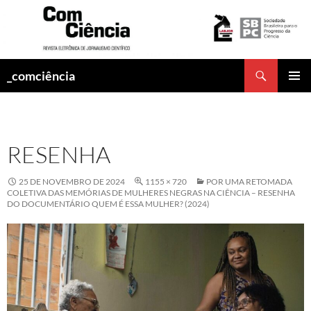
Pesquisar
_comciência
PULAR
MENU
PARA
PRINCI
O
CONTEÚDO
RESENHA
25 DE NOVEMBRO DE 2024
1155 × 720
POR UMA RETOMADA
COLETIVA DAS MEMÓRIAS DE MULHERES NEGRAS NA CIÊNCIA – RESENHA
DO DOCUMENTÁRIO QUEM É ESSA MULHER? (2024)