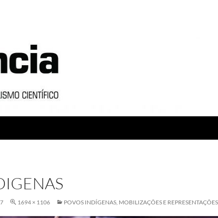
DIGENAS
17
1694 × 1106
POVOS INDÍGENAS, MOBILIZAÇÕES E REPRESENTAÇÕES