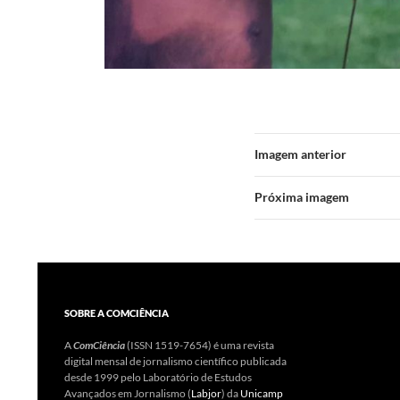
Imagem anterior
Próxima imagem
SOBRE A COMCIÊNCIA
A
ComCiência
(ISSN 1519-7654) é uma revista
digital mensal de jornalismo científico publicada
desde 1999 pelo Laboratório de Estudos
Avançados em Jornalismo (
Labjor
) da
Unicamp