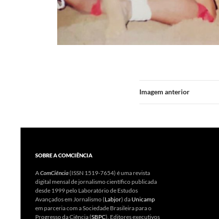
Imagem anterior
SOBRE A COMCIÊNCIA
A
ComCiência
(ISSN 1519-7654) é uma revista
digital mensal de jornalismo científico publicada
desde 1999 pelo Laboratório de Estudos
Avançados em Jornalismo (
Labjor
) da
Unicamp
em parceria com a Sociedade Brasileira para o
Progresso da Ciência (
SBPC
). Editores executivos