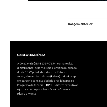
Imagem anterior
SOBRE A COMCIÊNCIA
A
ComCiência
(ISSN 1519-7654) é uma revista
digital mensal de jornalismo científico publicada
desde 1999 pelo Laboratório de Estudos
Avançados em Jornalismo (
Labjor
) da
Unicamp
em parceria com a Sociedade Brasileira para o
Progresso da Ciência (
SBPC
). Editores executivos
e jornalistas responsáveis: Marina Gomes e
Ricardo Muniz.