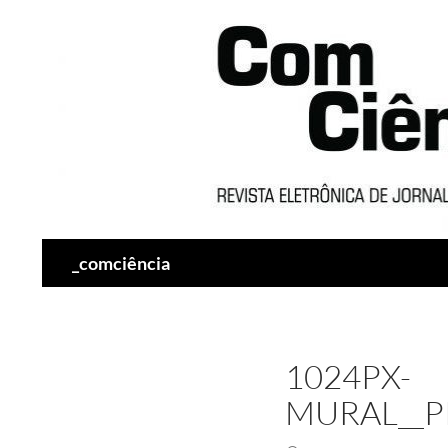
Pesquisar
_comciência
1024PX-
MURAL__P