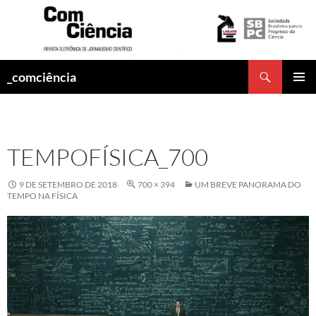
Pesquisar
_comciência
PULAR
MENU
PARA
PRINCI
O
CONTEÚDO
TEMPOFÍSICA_700
9 DE SETEMBRO DE 2018
700 × 394
UM BREVE PANORAMA DO
TEMPO NA FÍSICA