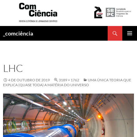
Pesquisar
_comciência
PULAR
MENU
PARA
PRINCI
O
CONTEÚDO
LHC
4 DE OUTUBRO DE 2019
3189 × 1762
UMA ÚNICA TEORIA QUE
EXPLICA (QUASE TODA) A MATÉRIA DO UNIVERSO