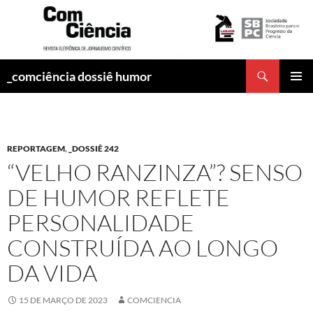
Pesquisar
_comciência dossiê humor
PULAR
MENU
PARA
PRINCI
O
CONTEÚDO
REPORTAGEM
,
_DOSSIÊ 242
“VELHO RANZINZA”? SENSO
DE HUMOR REFLETE
PERSONALIDADE
CONSTRUÍDA AO LONGO
DA VIDA
15 DE MARÇO DE 2023
COMCIENCIA