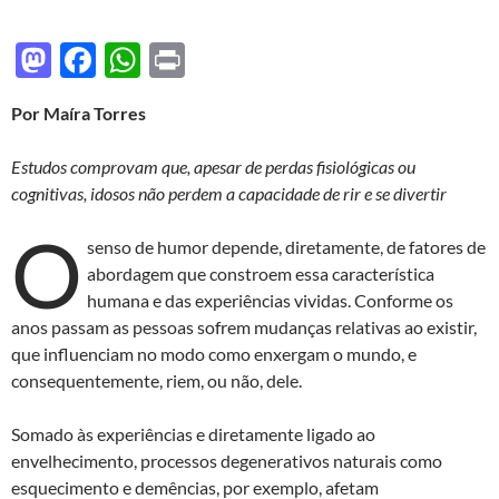
M
F
W
P
as
ac
h
ri
Por Maíra Torres
to
e
at
nt
d
b
s
Estudos comprovam que, apesar de perdas fisiológicas ou
o
o
A
cognitivas, idosos não perdem a capacidade de rir e se divertir
n
o
p
O
senso de humor depende, diretamente, de fatores de
k
p
abordagem que constroem essa característica
humana e das experiências vividas. Conforme os
anos passam as pessoas sofrem mudanças relativas ao existir,
que influenciam no modo como enxergam o mundo, e
consequentemente, riem, ou não, dele.
Somado às experiências e diretamente ligado ao
envelhecimento, processos degenerativos naturais como
esquecimento e demências, por exemplo, afetam