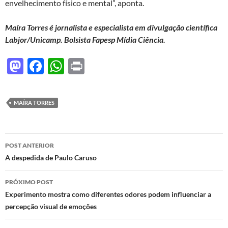
envelhecimento físico e mental”, aponta.
Maíra Torres é jornalista e especialista em divulgação científica
Labjor/Unicamp. Bolsista Fapesp Mídia Ciência.
M
F
W
P
as
ac
h
ri
to
e
at
nt
MAÍRA TORRES
d
b
s
o
o
A
Navegação
n
o
p
POST ANTERIOR
de
A despedida de Paulo Caruso
k
p
posts
PRÓXIMO POST
Experimento mostra como diferentes odores podem influenciar a
percepção visual de emoções