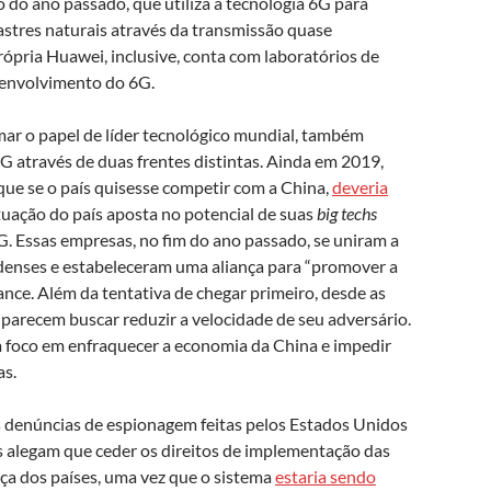
do ano passado, que utiliza a tecnologia 6G para
stres naturais através da transmissão quase
ópria Huawei, inclusive, conta com laboratórios de
esenvolvimento do 6G.
mar o papel de líder tecnológico mundial, também
6G através de duas frentes distintas. Ainda em 2019,
 que se o país quisesse competir com a China,
deveria
atuação do país aposta no potencial de suas
big techs
G. Essas empresas, no fim do ano passado, se uniram a
denses e estabeleceram uma aliança para “promover a
ance. Além da tentativa de chegar primeiro, desde as
parecem buscar reduzir a velocidade de seu adversário.
m foco em enfraquecer a economia da China e impedir
as.
s denúncias de espionagem feitas pelos Estados Unidos
 alegam que ceder os direitos de implementação das
ça dos países, uma vez que o sistema
estaria sendo