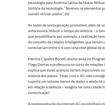
tecnologia para América Latina da Nokia, Wilso
história da tecnologia. “Teremos os elementos pa
mundo virtual unidos”, diz.
As redes de sexta geração prometem, além de u
antecessora, reduzir o tempo de latência – o fa
que possibilitaria, por exemplo, a realização rem
do conceito de cidades inteligentes, que seriam
conectariam entre si e com uma rede global de d
Patricia Capelini Borelli, doutoranda no Progr
Tiago Dantas e professora no curso de relações
explica que esses avanços seriam impossíveis co
maioria dos países. “Hoje, com o 4G, não consegu
suporta um volume menor de dados e ainda há o
em relação à latência – imagina ter uma cidade t
comunicação”.
A implementação da internet 6G possibilitará m