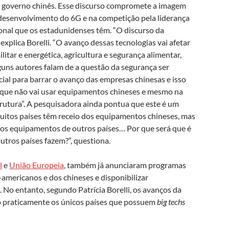
governo chinês. Esse discurso compromete a imagem
o desenvolvimento do 6G e na competição pela liderança
ional que os estadunidenses têm. “O discurso da
explica Borelli. “O avanço dessas tecnologias vai afetar
litar e energética, agricultura e segurança alimentar,
guns autores falam de a questão da segurança ser
al para barrar o avanço das empresas chinesas e isso
ou que não vai usar equipamentos chineses e mesmo na
rutura”. A pesquisadora ainda pontua que este é um
uitos países têm receio dos equipamentos chineses, mas
os equipamentos de outros países… Por que será que é
outros países fazem?”, questiona.
l
e
União Europeia
, também já anunciaram programas
-americanos e dos chineses e disponibilizar
No entanto, segundo Patrícia Borelli, os avanços da
o praticamente os únicos países que possuem
big techs