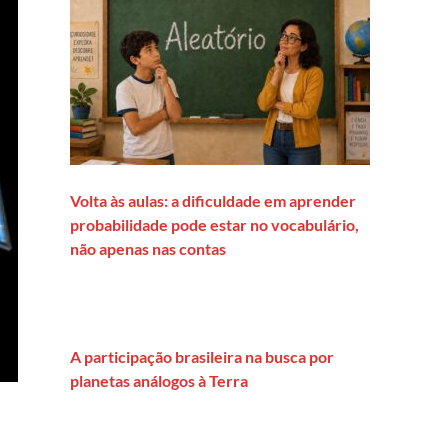
Volta às aulas: a dificuldade em aprender
probabilidade pode estar no vocabulário,
não apenas nas contas
A participação brasileira na busca por
planetas análogos à Terra