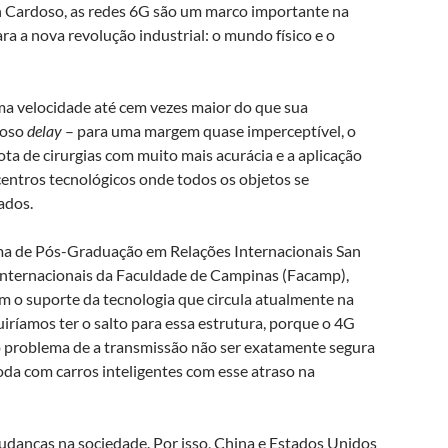
n Cardoso, as redes 6G são um marco importante na
ra a nova revolução industrial: o mundo físico e o
ma velocidade até cem vezes maior do que sua
moso
delay
– para uma margem quase imperceptível, o
ota de cirurgias com muito mais acurácia e a aplicação
 centros tecnológicos onde todos os objetos se
ados.
ama de Pós-Graduação em Relações Internacionais San
 internacionais da Faculdade de Campinas (Facamp),
m o suporte da tecnologia que circula atualmente na
iríamos ter o salto para essa estrutura, porque o 4G
 problema de a transmissão não ser exatamente segura
oda com carros inteligentes com esse atraso na
udanças na sociedade. Por isso, China e Estados Unidos