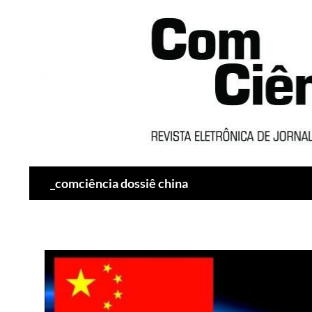
Pesquisar
_comciência dossiê china