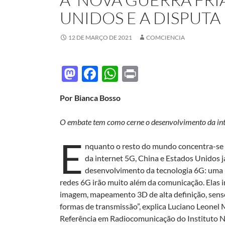
UNIDOS E A DISPUTA
12 DE MARÇO DE 2021
COMCIENCIA
M
F
W
P
as
ac
h
ri
Por Bianca Bosso
to
e
at
nt
d
b
s
O embate tem como cerne o desenvolvimento da inte
o
o
A
E
nquanto o resto do mundo concentra-se 
n
o
p
da internet 5G, China e Estados Unidos j
k
p
desenvolvimento da tecnologia 6G: uma r
redes 6G irão muito além da comunicação. Elas
imagem, mapeamento 3D de alta definição, sen
formas de transmissão”, explica Luciano Leonel
Referência em Radiocomunicação do Instituto Nac