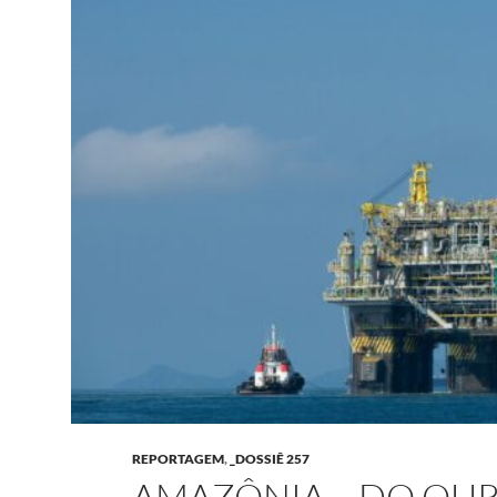
REPORTAGEM
,
_DOSSIÊ 257
AMAZÔNIA – DO OU