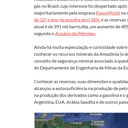
gás no Brasil, cujo interesse foi despertado ap
majoritariamente pela empresa
ExxonMobil
no 
de 32° e teor de enxofre de 0,58%
, e as reserva
atual é de 391 mil barris/dia, um aumento de 4
segundo o
Anuário do Petróleo
.
Ainda há muita especulação e curiosidade sobre 
conhecer os recursos minerais da Amazônia (e dos
conceito de segurança mineral associado à quest
do Departamento de Engenharia de Minas da Esco
Conhecer as reservas, suas dimensões e qualidad
alcançou a autossuficiência na produção de petr
na produção dos derivados como a gasolina e o g
Argentina, EUA, Arábia Saudita e de outros país