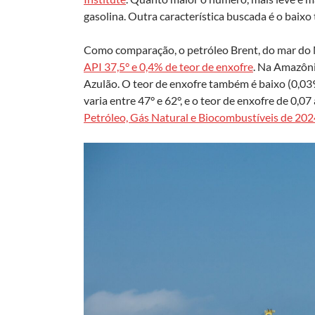
gasolina. Outra característica buscada é o baixo
Como comparação, o petróleo Brent, do mar do 
API 37,5° e 0,4% de teor de enxofre
. Na Amazôni
Azulão. O teor de enxofre também é baixo (0,0
varia entre 47° e 62°, e o teor de enxofre de 0,0
Petróleo, Gás Natural e Biocombustíveis de 202