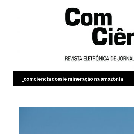
Pesquisar
_comciência dossiê mineração na amazônia