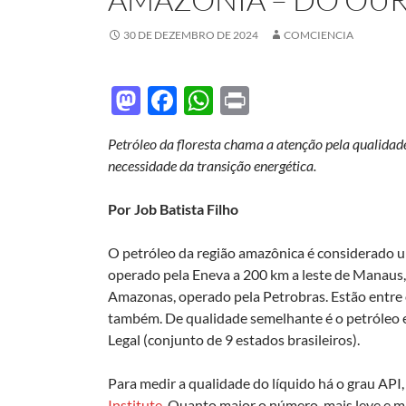
30 DE DEZEMBRO DE 2024
COMCIENCIA
M
F
W
P
as
ac
h
ri
Petróleo da floresta chama a atenção pela qualidade
to
e
at
nt
necessidade da transição energética.
d
b
s
o
o
A
Por Job Batista Filho
n
o
p
O petróleo da região amazônica é considerado 
k
p
operado pela Eneva a 200 km a leste de Manaus, 
Amazonas, operado pela Petrobras. Estão entre o
também. De qualidade semelhante é o petróleo
Legal (conjunto de 9 estados brasileiros).
Para medir a qualidade do líquido há o grau API,
Institute
. Quanto maior o número, mais leve e m