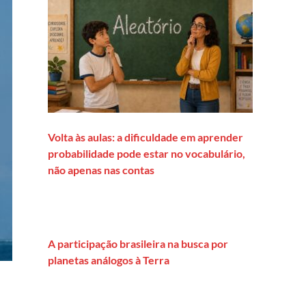
Volta às aulas: a dificuldade em aprender
probabilidade pode estar no vocabulário,
não apenas nas contas
A participação brasileira na busca por
planetas análogos à Terra