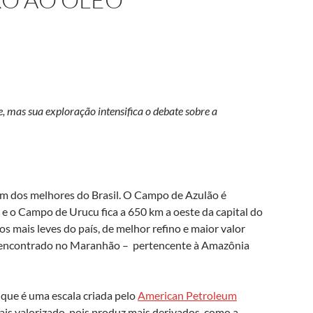
, mas sua exploração intensifica o debate sobre a
um dos melhores do Brasil. O Campo de Azulão é
e o Campo de Urucu fica a 650 km a oeste da capital do
s mais leves do país, de melhor refino e maior valor
 encontrado no Maranhão – pertencente à Amazônia
 que é uma escala criada pelo
American Petroleum
ais valorizado, pois produz mais derivados, como a