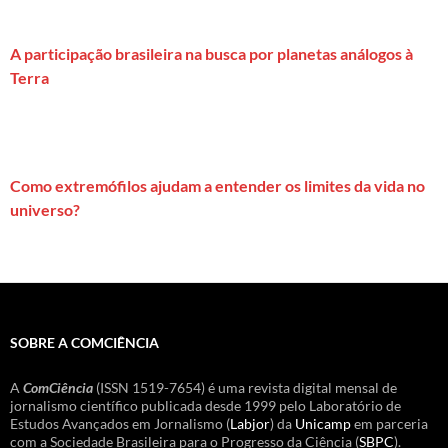
A participação brasileira na busca por planetas análogos à
Terra
Como extremófilos ajudam a entender os limites da vida no
universo?
SOBRE A COMCIÊNCIA
A
ComCiência
(ISSN 1519-7654) é uma revista digital mensal de
jornalismo científico publicada desde 1999 pelo Laboratório de
Estudos Avançados em Jornalismo (
Labjor
) da
Unicamp
em parceria
com a Sociedade Brasileira para o Progresso da Ciência (
SBPC
).