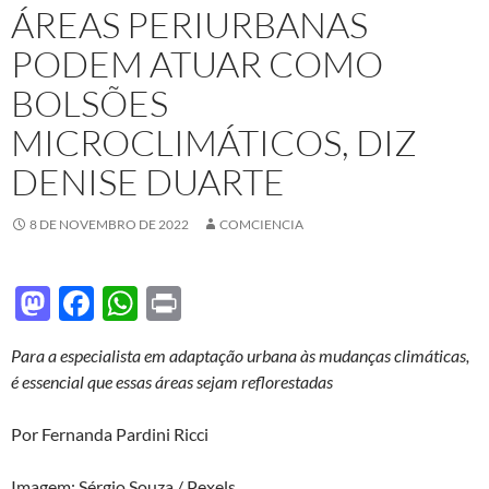
ÁREAS PERIURBANAS
PODEM ATUAR COMO
BOLSÕES
MICROCLIMÁTICOS, DIZ
DENISE DUARTE
8 DE NOVEMBRO DE 2022
COMCIENCIA
M
F
W
P
as
ac
h
ri
Para a especialista em adaptação urbana às mudanças climáticas,
to
e
at
nt
é essencial que essas áreas sejam reflorestadas
d
b
s
o
o
A
Por Fernanda Pardini Ricci
n
o
p
Imagem: Sérgio Souza / Pexels