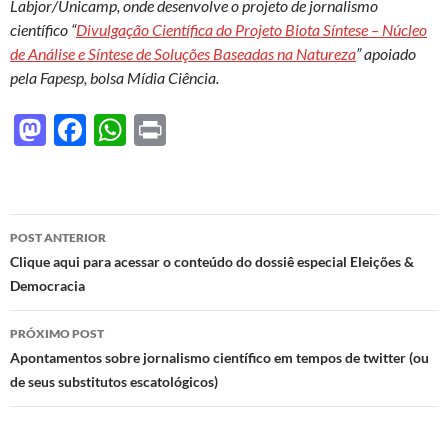
Labjor/Unicamp, onde desenvolve o projeto de jornalismo
científico “
Divulgação Científica do Projeto Biota Síntese – Núcleo
de Análise e Síntese de Soluções Baseadas na Natureza
” apoiado
pela Fapesp, bolsa Mídia Ciência.
M
F
W
P
as
ac
h
ri
to
e
at
nt
d
b
s
Navegação
POST ANTERIOR
o
o
A
de
Clique aqui para acessar o conteúdo do dossiê especial Eleições &
n
o
p
Democracia
posts
k
p
PRÓXIMO POST
Apontamentos sobre jornalismo científico em tempos de twitter (ou
de seus substitutos escatológicos)