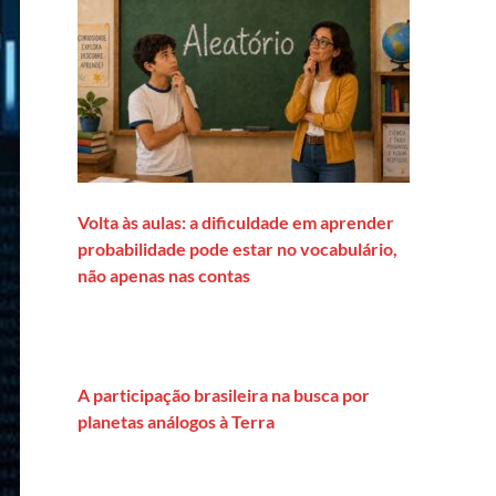
Volta às aulas: a dificuldade em aprender
probabilidade pode estar no vocabulário,
não apenas nas contas
A participação brasileira na busca por
planetas análogos à Terra