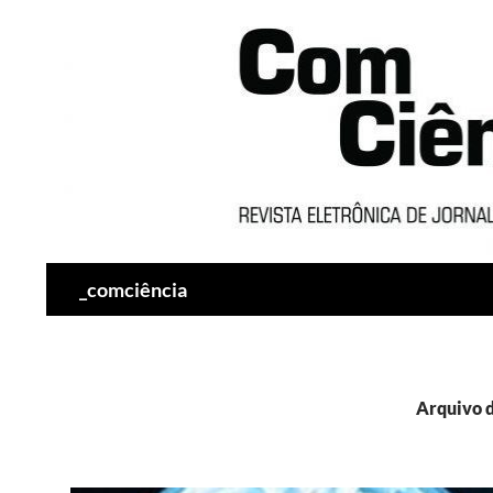
Pesquisar
_comciência
Arquivo d