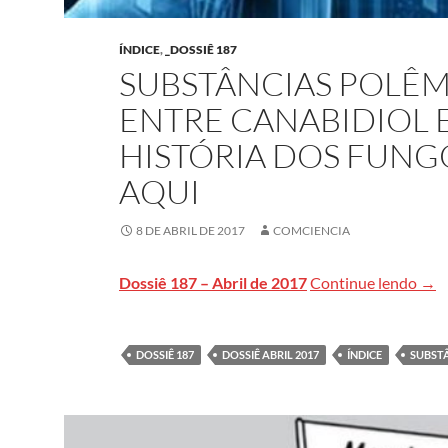
ÍNDICE
,
_DOSSIÊ 187
SUBSTÂNCIAS POLÊM
ENTRE CANABIDIOL 
HISTÓRIA DOS FUNGO
AQUI
8 DE ABRIL DE 2017
COMCIENCIA
SUB
Dossiê 187 – Abril de 2017
Continue lendo
→
DOSSIÊ 187
DOSSIÊ ABRIL 2017
ÍNDICE
SUBST