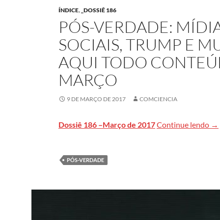
ÍNDICE
,
_DOSSIÊ 186
PÓS-VERDADE: MÍDIA
SOCIAIS, TRUMP E M
AQUI TODO CONTEÚ
MARÇO
9 DE MARÇO DE 2017
COMCIENCIA
PÓ
Dossiê 186 –Março de 2017
Continue lendo
→
PÓS-VERDADE