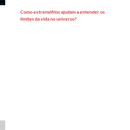
Como extremófilos ajudam a entender os
limites da vida no universo?
THC, UMA BREVE HISTÓRIA DOS FUNGOS E MAIS. CONFIRA 