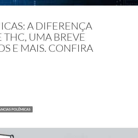
ICAS: A DIFERENÇA
E THC, UMA BREVE
S E MAIS. CONFIRA
STÂNCIAS POLÊMICAS: A DIFERENÇA ENTRE CANABIDIOL E 
ÂNCIAS POLÊMICAS