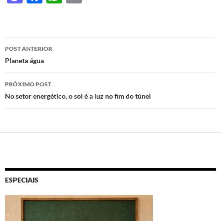
as
ac
h
ri
to
e
at
nt
d
b
s
Navegação
POST ANTERIOR
o
o
A
de
Planeta água
n
o
p
posts
PRÓXIMO POST
k
p
No setor energético, o sol é a luz no fim do túnel
ESPECIAIS