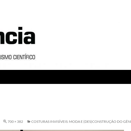
700 × 382
COSTURAS INVISÍVEIS: MODA E (DES)CONSTRUÇÃO DO GÊ