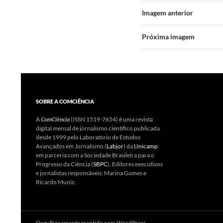
Imagem anterior
Próxima imagem
SOBRE A COMCIÊNCIA
A
ComCiência
(ISSN 1519-7654) é uma revista
digital mensal de jornalismo científico publicada
desde 1999 pelo Laboratório de Estudos
Avançados em Jornalismo (
Labjor
) da
Unicamp
em parceria com a Sociedade Brasileira para o
Progresso da Ciência (
SBPC
). Editores executivos
e jornalistas responsáveis: Marina Gomes e
Ricardo Muniz.
Orgulhosamente mantido com WordPress