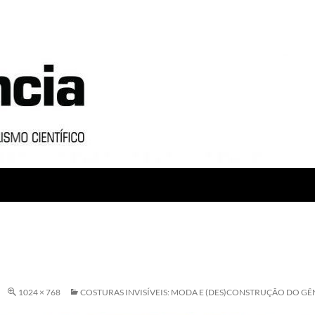
1024 × 768
COSTURAS INVISÍVEIS: MODA E (DES)CONSTRUÇÃO DO G