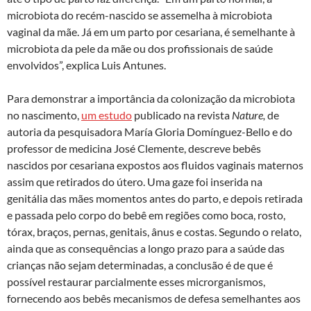
microbiota do recém-nascido se assemelha à microbiota
vaginal da mãe. Já em um parto por cesariana, é semelhante à
microbiota da pele da mãe ou dos profissionais de saúde
envolvidos”, explica Luis Antunes.
Para demonstrar a importância da colonização da microbiota
no nascimento,
um estudo
publicado na revista
Nature,
de
autoria da pesquisadora María Gloria Domínguez-Bello e do
professor de medicina José Clemente, descreve bebês
nascidos por cesariana expostos aos fluidos vaginais maternos
assim que retirados do útero. Uma gaze foi inserida na
genitália das mães momentos antes do parto, e depois retirada
e passada pelo corpo do bebê em regiões como boca, rosto,
tórax, braços, pernas, genitais, ânus e costas. Segundo o relato,
ainda que as consequências a longo prazo para a saúde das
crianças não sejam determinadas, a conclusão é de que é
possível restaurar parcialmente esses microrganismos,
fornecendo aos bebês mecanismos de defesa semelhantes aos