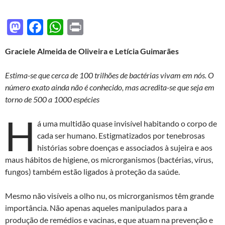
M
F
W
P
as
ac
h
ri
Graciele Almeida de Oliveira e Letícia Guimarães
to
e
at
nt
d
b
s
Estima-se que cerca de 100 trilhões de bactérias vivam em nós. O
o
o
A
número exato ainda não é conhecido, mas acredita-se que seja em
torno de 500 a 1000 espécies
n
o
p
H
k
p
á uma multidão quase invisível habitando o corpo de
cada ser humano. Estigmatizados por tenebrosas
histórias sobre doenças e associados à sujeira e aos
maus hábitos de higiene, os microrganismos (bactérias, vírus,
fungos) também estão ligados à proteção da saúde.
Mesmo não visíveis a olho nu, os microrganismos têm grande
importância. Não apenas aqueles manipulados para a
produção de remédios e vacinas, e que atuam na prevenção e