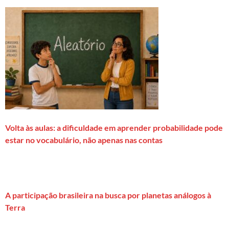
Volta às aulas: a dificuldade em aprender probabilidade pode
estar no vocabulário, não apenas nas contas
A participação brasileira na busca por planetas análogos à
Terra