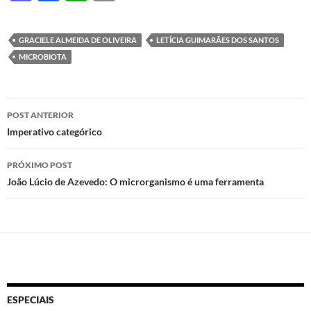
as
ac
h
ri
to
e
at
nt
GRACIELE ALMEIDA DE OLIVEIRA
LETÍCIA GUIMARÃES DOS SANTOS
d
b
s
MICROBIOTA
o
o
A
n
o
p
Navegação
POST ANTERIOR
k
p
de
Imperativo categórico
posts
PRÓXIMO POST
João Lúcio de Azevedo: O microrganismo é uma ferramenta
ESPECIAIS