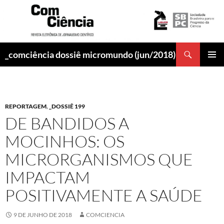
Pesquisar
_comciência dossiê micromundo (jun/2018)
PULAR
MENU
PARA
PRINCI
O
CONTEÚDO
REPORTAGEM
,
_DOSSIÊ 199
DE BANDIDOS A
MOCINHOS: OS
MICRORGANISMOS QUE
IMPACTAM
POSITIVAMENTE A SAÚDE
9 DE JUNHO DE 2018
COMCIENCIA