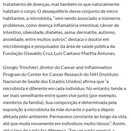
tratamento de doenças, mas também os que naturalmente
habitam o corpo. O desequilíbrio desse conjunto de micro
habitantes, a microbiota, “vem sendo associado a inúmeros
problemas, como doença inflamatória intestinal, câncer de
intestino, obesidade, diabetes, asma, dermatite, autismo,
ansiedade, entre muitos outros”, destaca o doutor em
microbiologia e pesquisador da área de saúde pública da
Fundação Oswaldo Cruz, Luis Caetano Martha Antunes.
Giorgio Trinchieri, diretor do Cancer and Inflammation
Program do Center for Cancer Research do NIH (Instituto
Nacional de Saúde dos Estados Unidos) afirma que “a
microbiota é diferente em cada indivíduo. No entanto, tende a
ser mais semelhante entre quem vive junto (por exemplo,
membros da família). Sua composição é determinada pela
exposição à microbiota da mãe durante o parto e depois
afetada pelo ambiente. Permanece constante ao longo da vida,
até que muda novamente em indivíduos muito idosos”. Assim,
até o tipo de parto faz diferença. “Em um parto normal, a