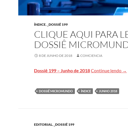
ÍNDICE
,
_DOSSIÊ 199
CLIQUE AQUI PARA 
DOSSIÊ MICROMUN
8 DE JUNHO DE 2018
COMCIENCIA
Cl
Dossiê 199 – Junho de 2018
Continue lendo
→
DOSSIÊ MICROMUNDO
ÍNDICE
JUNHO 2018
EDITORIAL
,
_DOSSIÊ 199