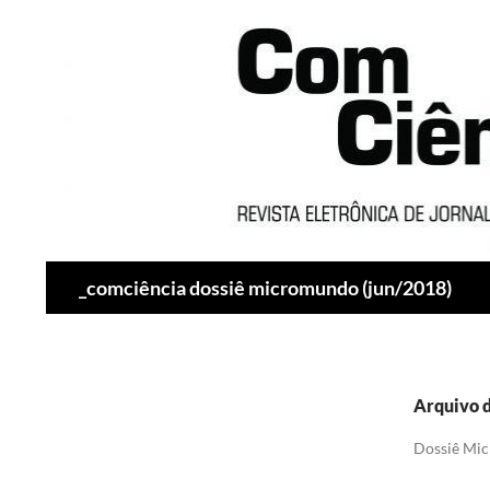
Pesquisar
_comciência dossiê micromundo (jun/2018)
Arquivo d
Dossiê Mic