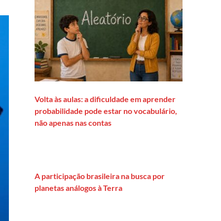
Volta às aulas: a dificuldade em aprender
probabilidade pode estar no vocabulário,
não apenas nas contas
A participação brasileira na busca por
planetas análogos à Terra