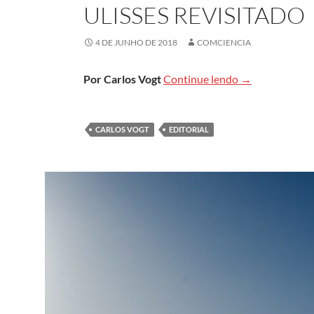
ULISSES REVISITADO
4 DE JUNHO DE 2018
COMCIENCIA
Ulisses revisit
Por Carlos Vogt
Continue lendo
→
CARLOS VOGT
EDITORIAL