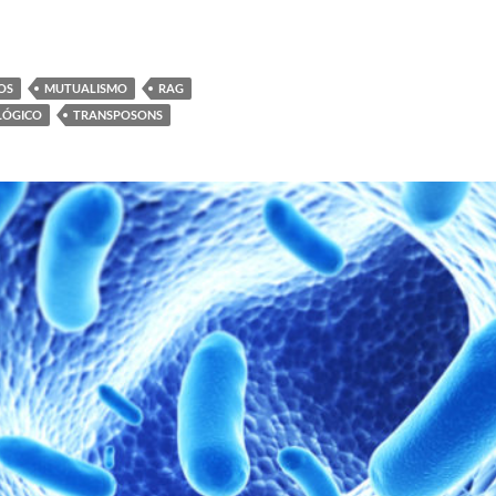
OS
MUTUALISMO
RAG
LÓGICO
TRANSPOSONS