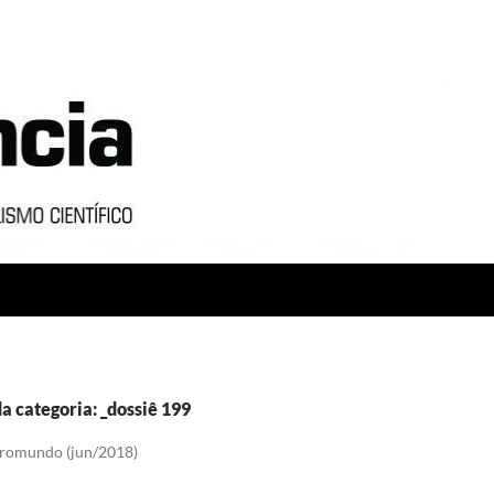
a categoria: _dossiê 199
romundo (jun/2018)