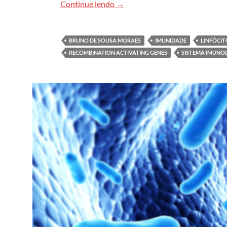
O vírus da imunidade
Continue lendo
→
BRUNO DE SOUSA MORAES
IMUNIDADE
LINFÓCIT
RECOMBINATION ACTIVATING GENES
SISTEMA IMUNO