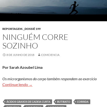
REPORTAGEM
,
_DOSSIÊ 199
NINGUÉM CORRE
SOZINHO
8 DE JUNHO DE 2018
COMCIENCIA
Por Sarah Azoubel Lima
Os microrganismos do corpo também respondem ao exercício
Ninguém corre sozinho
Continue lendo
→
ÁCIDOS GRAXOS DE CADEIA CURTA
BUTIRATO
CORRIDA