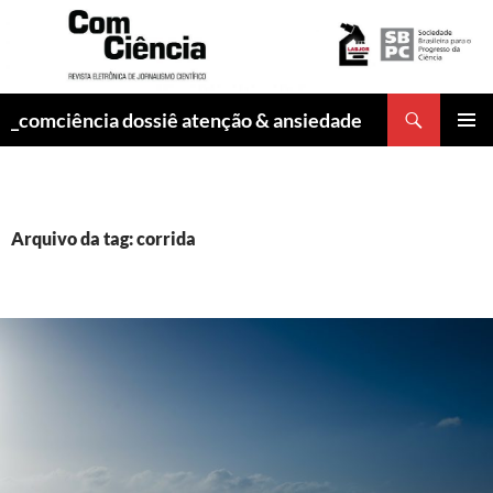
Pesquisar
_comciência dossiê atenção & ansiedade
PULAR
MENU
PARA
PRINCI
O
CONTEÚDO
Arquivo da tag: corrida