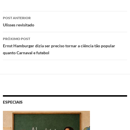
d
b
s
o
o
A
Navegação
n
o
p
POST ANTERIOR
de
Ulisses revisitado
k
p
posts
PRÓXIMO POST
Ernst Hamburger dizia ser preciso tornar a ciência tão popular
quanto Carnaval e futebol
ESPECIAIS