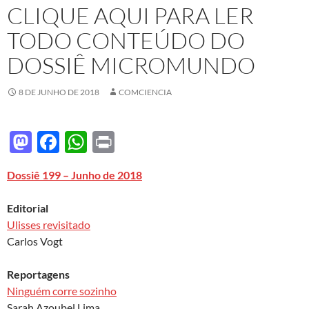
CLIQUE AQUI PARA LER
TODO CONTEÚDO DO
DOSSIÊ MICROMUNDO
8 DE JUNHO DE 2018
COMCIENCIA
M
F
W
P
as
ac
h
ri
Dossiê 199 – Junho de 2018
to
e
at
nt
d
b
s
Editorial
o
o
A
Ulisses revisitado
Carlos Vogt
n
o
p
k
p
Reportagens
Ninguém corre sozinho
Sarah Azoubel Lima