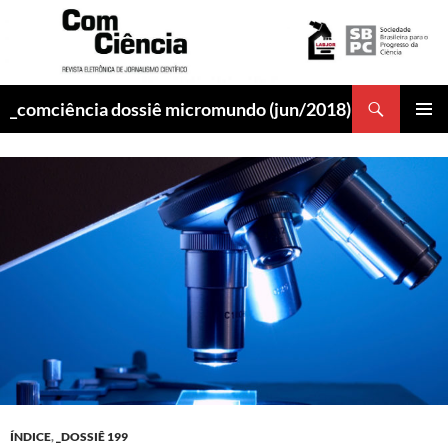
Pesquisar
_comciência dossiê micromundo (jun/2018)
PULAR
MENU
PARA
PRINCI
O
CONTEÚDO
ÍNDICE
,
_DOSSIÊ 199