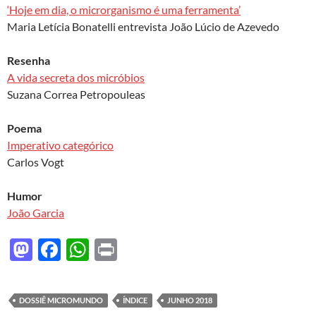
‘Hoje em dia, o microrganismo é uma ferramenta’
Maria Letícia Bonatelli entrevista João Lúcio de Azevedo
Resenha
A vida secreta dos micróbios
Suzana Correa Petropouleas
Poema
Imperativo categórico
Carlos Vogt
Humor
João Garcia
M
F
W
P
as
ac
h
ri
to
e
at
nt
DOSSIÊ MICROMUNDO
ÍNDICE
JUNHO 2018