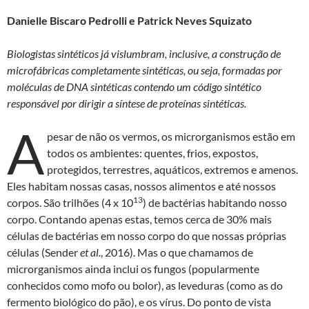
as
ac
h
ri
Danielle Biscaro Pedrolli e Patrick Neves Squizato
to
e
at
nt
d
b
s
Biologistas sintéticos já vislumbram, inclusive, a construção de
o
o
A
microfábricas completamente sintéticas, ou seja, formadas por
moléculas de DNA sintéticas contendo um código sintético
n
o
p
responsável por dirigir a síntese de proteínas sintéticas.
k
p
A
pesar de não os vermos, os microrganismos estão em
todos os ambientes: quentes, frios, expostos,
protegidos, terrestres, aquáticos, extremos e amenos.
Eles habitam nossas casas, nossos alimentos e até nossos
13
corpos. São trilhões (4 x 10
) de bactérias habitando nosso
corpo. Contando apenas estas, temos cerca de 30% mais
células de bactérias em nosso corpo do que nossas próprias
células (Sender
et al.
, 2016). Mas o que chamamos de
microrganismos ainda inclui os fungos (popularmente
conhecidos como mofo ou bolor), as leveduras (como as do
fermento biológico do pão), e os vírus. Do ponto de vista