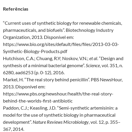
Referências
“Current uses of synthetic biology for renewable chemicals,
pharmaceuticals, and biofuels”. Biotechnology Industry
Organization, 2013. Disponível em:
https://www.bio.org/sites/default/files/files/2013-03-03-
Synthetic-Biology-Products.pdf
Hutchison, C.A.; Chuang, R.Y; Noskov, V.N.;
et al
. “Design and
synthesis of a minimal bacterial genome”.
Science
, vol. 351, n.
6280, aad6253 (p. 0-12), 2016.
Markel, H. “The real story behind penicillin”. PBS NewsHour,
2013. Disponível em:
https://www.pbs.org/newshour/health/the-real-story-
behind-the-worlds-first-antibiotic
Paddon, C.J.; Keasling, J.D. “Semi-synthetic artemisinin: a
model for the use of synthetic biology in pharmaceutical
development”.
Nature Reviews Microbiology
, vol. 12, p. 355–
367, 2014.