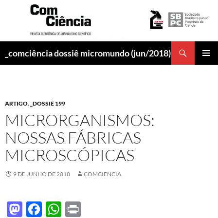
Pesquisar
_comciência dossiê micromundo (jun/2018)
PULAR
MENU
PARA
PRINCI
O
CONTEÚDO
ARTIGO
,
_DOSSIÊ 199
MICRORGANISMOS:
NOSSAS FÁBRICAS
MICROSCÓPICAS
9 DE JUNHO DE 2018
COMCIENCIA
M
F
W
P