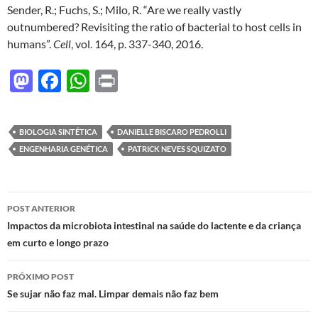
Sender, R.; Fuchs, S.; Milo, R. “Are we really vastly
outnumbered? Revisiting the ratio of bacterial to host cells in
humans”.
Cell
, vol. 164, p. 337-340, 2016.
M
F
W
P
as
ac
h
ri
to
e
at
nt
BIOLOGIA SINTÉTICA
DANIELLE BISCARO PEDROLLI
d
b
s
ENGENHARIA GENÉTICA
PATRICK NEVES SQUIZATO
o
o
A
n
o
p
Navegação
POST ANTERIOR
k
p
de
Impactos da microbiota intestinal na saúde do lactente e da criança
em curto e longo prazo
posts
PRÓXIMO POST
Se sujar não faz mal. Limpar demais não faz bem