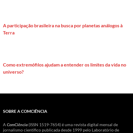
A participação brasileira na busca por planetas análogos à
Terra
Como extremófilos ajudam a entender os limites da vida no
universo?
SOBRE A COMCIÊNCIA
A
ComCiência
(ISSN 1519-7654) é uma revista digital mensal de
jornalismo científico publicada desde 1999 pelo Laboratório de