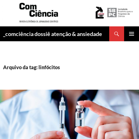
Pesquisar
_comciência dossiê atenção & ansiedade
PULAR
MENU
PARA
PRINCI
O
CONTEÚDO
Arquivo da tag: linfócitos