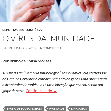
REPORTAGEM
,
_DOSSIÊ 199
O VÍRUS DA IMUNIDADE
8 DE JUNHO DE 2018
COMCIENCIA
Por Bruno de Sousa Moraes
A história da “memória imunológica”, responsável pela efetividade
das vacinas, envolve o embaralhamento de genes, uma diversidade
astronômica de moléculas e uma infecção que acabou sendo um
O vírus da imunidade
golpe de sorte.
Continue lendo
→
BRUNO DE SOUSA MORAES
IMUNIDADE
LINFÓCITOS