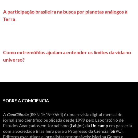
A participação brasileira na busca por planetas análogos à
Terra
Como extremófilos ajudam a entender os limites da vida no
universo?
SOBRE A COMCIÊNCIA
A
ComCiência
(ISSN 1519-7654) é uma revista digital mensal de
jornalismo científico publicada desde 1999 pelo Laboratório de
Estudos Avançados em Jornalismo (
Labjor
) da
Unicamp
em parceria
com a Sociedade Brasileira para o Progresso da Ciência (
SBPC
).
Editores executivos e jornalistas responsáveis: Marina Gomes e