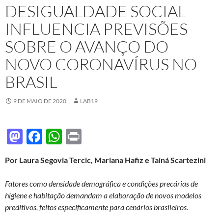
DESIGUALDADE SOCIAL
INFLUENCIA PREVISÕES
SOBRE O AVANÇO DO
NOVO CORONAVÍRUS NO
BRASIL
9 DE MAIO DE 2020
LAB19
M
F
W
P
as
ac
h
ri
Por Laura Segovia Tercic, Mariana Hafiz e Tainá Scartezini
to
e
at
nt
d
b
s
Fatores como densidade demográfica e condições precárias de
o
o
A
higiene e habitação demandam a elaboração de novos modelos
preditivos, feitos especificamente para cenários brasileiros.
n
o
p