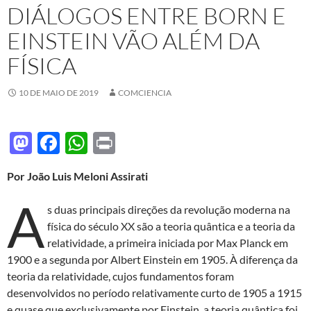
DIÁLOGOS ENTRE BORN E
EINSTEIN VÃO ALÉM DA
FÍSICA
10 DE MAIO DE 2019
COMCIENCIA
M
F
W
P
as
ac
h
ri
Por João Luis Meloni Assirati
to
e
at
nt
A
d
b
s
s duas principais direções da revolução moderna na
o
o
A
física do século XX são a teoria quântica e a teoria da
relatividade, a primeira iniciada por Max Planck em
n
o
p
1900 e a segunda por Albert Einstein em 1905. À diferença da
k
p
teoria da relatividade, cujos fundamentos foram
desenvolvidos no período relativamente curto de 1905 a 1915
e quase que exclusivamente por Einstein, a teoria quântica foi