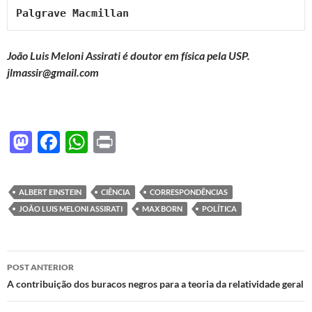
Palgrave Macmillan
João Luis Meloni Assirati
é doutor em física pela USP.
jlmassir@gmail.com
M
F
W
P
as
ac
h
ri
to
e
at
nt
ALBERT EINSTEIN
CIÊNCIA
CORRESPONDÊNCIAS
d
b
s
JOÃO LUIS MELONI ASSIRATI
MAX BORN
POLÍTICA
o
o
A
n
o
p
Navegação
POST ANTERIOR
k
p
de
A contribuição dos buracos negros para a teoria da relatividade geral
posts