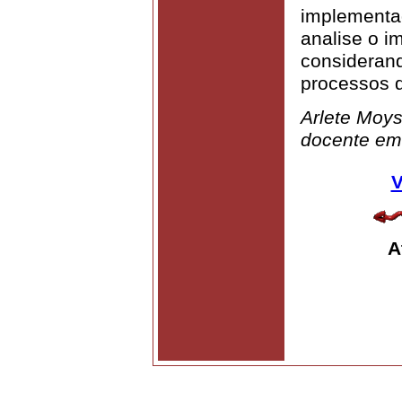
implementa
analise o i
consideran
processos d
Arlete Moys
docente em
V
A