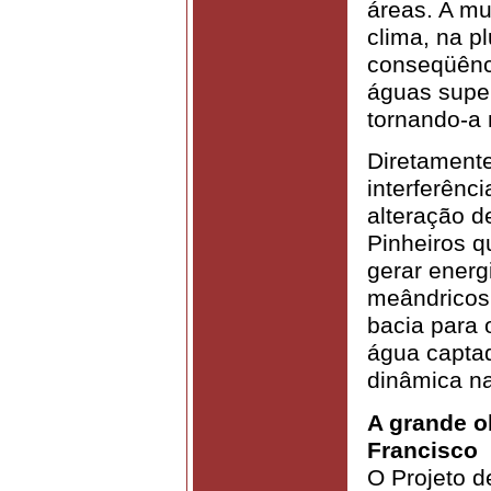
áreas. A mu
clima, na p
conseqüênci
águas super
tornando-a 
Diretament
interferênc
alteração d
Pinheiros q
gerar energi
meândricos
bacia para 
água captad
dinâmica na
A grande o
Francisco
O Projeto d