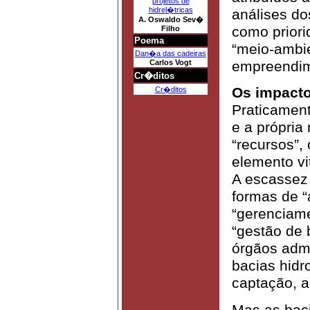
projetos de
hidrel�tricas
análises do
A. Oswaldo Sev�
como prior
Filho
Poema
“meio-ambie
Dan�a das cadeiras
empreendim
Carlos Vogt
Cr�ditos
Os impacto
Cr�ditos
Praticament
e a própria
“recursos”,
elemento vi
A escassez
formas de “
“gerenciame
“gestão de 
órgãos admi
bacias hidr
captação, a
Mas as baci