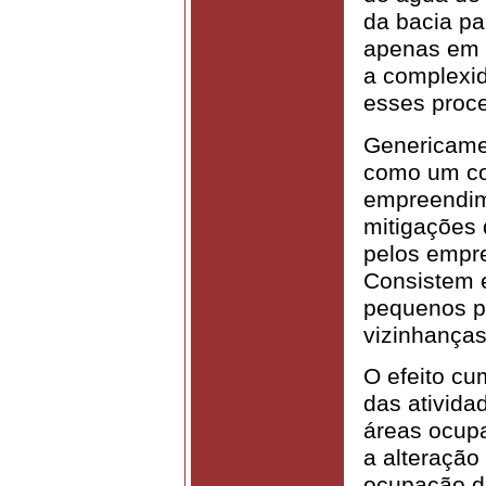
da bacia pa
apenas em 
a complexi
esses proc
Genericame
como um con
empreendim
mitigações 
pelos empre
Consistem 
pequenos p
vizinhanças
O efeito cu
das ativid
áreas ocup
a alteração
ocupação d