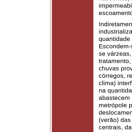
impermeabil
escoamento
Indiretame
industriali
quantidade 
Escondem-s
se várzeas
tratamento,
chuvas pro
córregos, re
clima) inter
na quantid
abastecem 
metrópole p
deslocamen
(verão) das
centrais, d