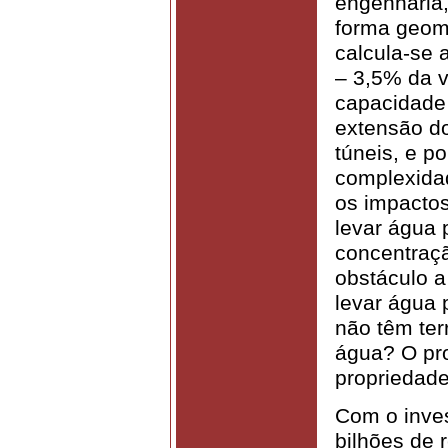
engenharia
forma geomé
calcula-se 
– 3,5% da v
capacidade
extensão d
túneis, e p
complexidad
os impactos 
levar água 
concentração
obstáculo a
levar água
não têm ter
água? O pr
propriedade
Com o inves
bilhões de r