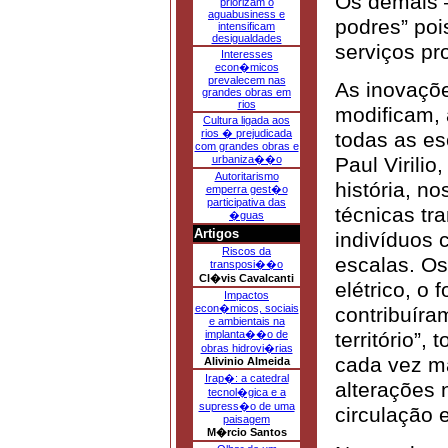
Os demais –
priorizam o
aguabusiness e
podres” poi
intensificam
desigualdades
serviços pr
Interesses
econ�micos
prevalecem nas
As inovaçõe
grandes obras em
rios
modificam, 
Cultura ligada aos
rios � prejudicada
todas as esc
com grandes obras e
urbaniza��o
Paul Virili
Autoritarismo
história, n
emperra gest�o
participativa das
técnicas tr
�guas
Artigos
indivíduos 
Riscos da
escalas. Os
transposi��o
Cl�vis Cavalcanti
elétrico, o 
Impactos
econ�micos, sociais
contribuíra
e ambientais na
implanta��o de
território”
obras hidrovi�rias
cada vez m
Alivinio Almeida
Irap�: a catedral
alterações 
tecnol�gica e a
supress�o de uma
circulação
paisagem
M�rcio Santos