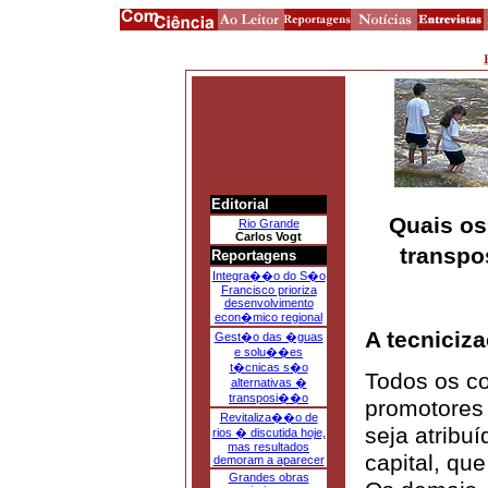
Editorial
Quais os
Rio Grande
Carlos Vogt
transpo
Reportagens
Integra��o do S�o
Francisco prioriza
desenvolvimento
econ�mico regional
A tecniciza
Gest�o das �guas
e solu��es
t�cnicas s�o
Todos os c
alternativas �
transposi��o
promotores
Revitaliza��o de
seja atribu
rios � discutida hoje,
mas resultados
capital, qu
demoram a aparecer
Grandes obras