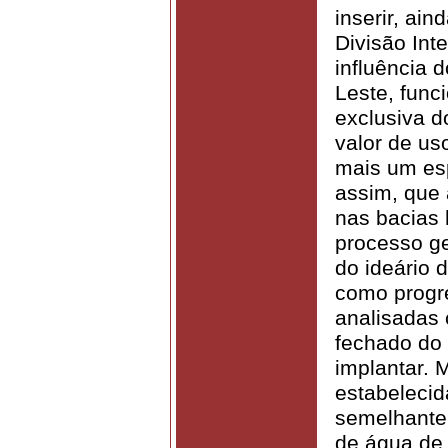
inserir, ai
Divisão Int
influência 
Leste, func
exclusiva d
valor de us
mais um esp
assim, que 
nas bacias 
processo ge
do ideário 
como progr
analisadas
fechado do
implantar. 
estabeleci
semelhante 
de água de 