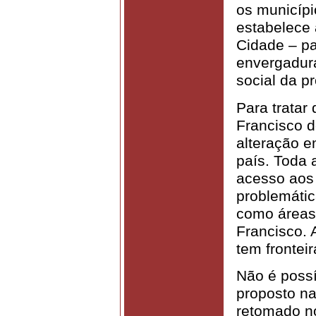
os municípi
estabelece 
Cidade – pa
envergadura
social da p
Para tratar
Francisco 
alteração em
país. Toda 
acesso aos 
problemátic
como áreas
Francisco. 
tem fronteir
Não é possí
proposto na
retomado no