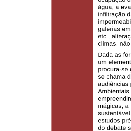
água, a eva
infiltração
impermeabil
galerias em
etc., alter
climas, nã
Dada as fo
um element
procura-se 
se chama de
audiências 
Ambientais (
empreendime
mágicas, a
sustentável
estudos pré
do debate s