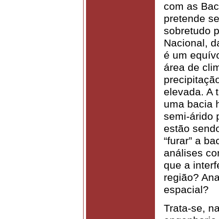
com as Baci
pretende se
sobretudo p
Nacional, d
é um equívo
área de cli
precipitaçã
elevada. A 
uma bacia h
semi-árido
estão sendo
“furar” a b
análises co
que a inter
região? Ana
espacial?
Trata-se, n