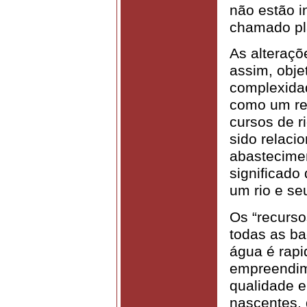
não estão i
chamado pl
As alteraçõ
assim, obje
complexida
como um re
cursos de r
sido relaci
abastecime
significado
um rio e se
Os “recurso
todas as ba
água é rapi
empreendi
qualidade 
nascentes, 