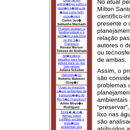
No atual pe
Olhar de um
antrop�logo sobre a
Milton San
gest�o p�blica da
�gua como bem
científico-
econ�mico
Carlos Jos�
presente o 
Saldanha Machado
Projetos apagam a
planejament
biodiversidade e o
territ�rio tradicional
relação pas
no Rio S�o
autores o 
Francisco
Renata Marson
ou tecnosfe
Teixeira de Andrade
Aq�icultura:
de ambas.
desafios para fazer
peixes para os rios
sem peixes
Assim, o pr
Juliana Schober
Hidroneg�cio
são consid
Roberto Malvezzi
(Gog�)
problemas u
Quais os impactos
planejament
s�cio-ambientais da
transposi��o do
ambientais
Rio S�o Francisco?
Arlete Moys�s
“preservar”
Rodrigues
Tenot� � m�
.
lixo nas ág
Alertas sobre
conflitos sociais e
são analis
preju�zos
ambientais dos
atribuídos 