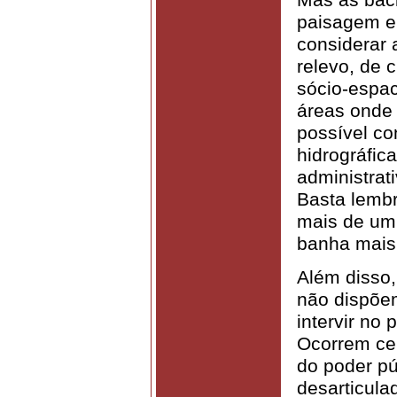
paisagem e
considerar 
relevo, de 
sócio-espac
áreas onde
possível co
hidrográfic
administrati
Basta lemb
mais de um
banha mais 
Além disso,
não dispõem
intervir no 
Ocorrem ce
do poder púb
desarticula