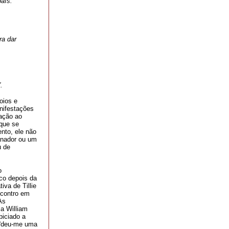
país.
ra dar
.
oios e
anifestações
ração ao
 que se
nto, ele não
canador ou um
u de
o
co depois da
iva de Tillie
ncontro em
As
 a William
piciado a
a “deu-me uma