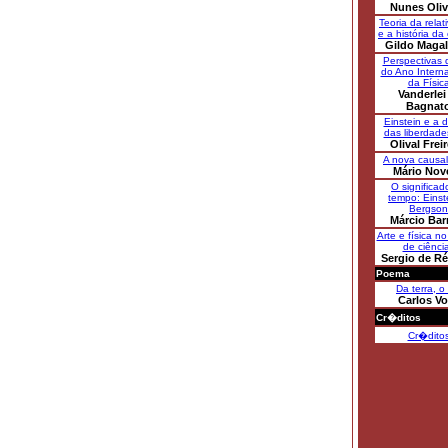
Nunes Oliv
Teoria da relat
e a história da
Gildo Maga
Perspectivas 
do Ano Interna
da Físic
Vanderlei
Bagnat
Einstein e a 
das liberdades
Olival Freir
A nova causa
Mário Nove
O significad
tempo: Einst
Bergson
Márcio Bar
Arte e física n
de ciênci
Sergio de R
Poema
Da terra, o 
Carlos Vo
Cr�ditos
Cr�dito