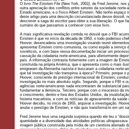
O livro
The Einstein File
(New York, 2002
)
, de Fred Jerome, nos 
outra apreciação dos conflitos entre setores da sociedade norte-
Estado americano, e o físico Albert Einstein. Não tenho espaço
deste artigo para uma descrição circunstanciada desse dossiê, 
descrever a saga do escritor para obter a sua liberação. O que fa
sumário do que passamos a conhecer com esse livro.
A mais significativa revelação contida no dossiê que o FBI acum
Einstein é que no início da década de 1950, o todo poderoso che
Hoover, desencadeou uma investigação visando reunir elementos
apresentar Einstein como comunista, ou como espião a serviço 
soviéticos, e com base nessa documentação iniciar um process
cassação da cidadania norte-americana, para ulteriormente depor
país. A informação contrasta fortemente com a imagem de Einste
construída na própria América, que o apresenta como o mais ilus
emigraram da Alemanha nazista e buscaram a cidadania norte-am
que tal investigação não transpirou à época? Primeiro, porque o p
Hoover, consciente do prestígio internacional de Einstein, conduz
investigação no mais absoluto sigilo. Segundo, porque o FBI e o
agências norte-americanas nada encontraram de substancial par
fundamentar a denúncia. Terceiro, porque com o insucesso da in
o crescimento, dentro e fora dos Estados Unidos, da insatisfaçã
histeria macartista, e com as notícias do agravamento da saúde 
Hoover decidiu, no início de 1955, arquivar a investigação. Hoov
anular o prestígio de Einstein, e não quis transformá-lo em um sa
Fred Jerome teve uma segunda surpresa quando ele leu o “dossiê
quantidade e a diversidade das atividades políticas ultrapassava
imagem pública construída pela mídia de um cientista alienado d