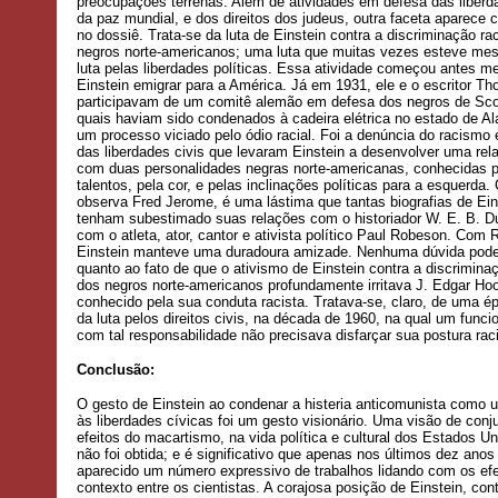
preocupações terrenas. Além de atividades em defesa das liberda
da paz mundial, e dos direitos dos judeus, outra faceta aparece 
no dossiê. Trata-se da luta de Einstein contra a discriminação rac
negros norte-americanos; uma luta que muitas vezes esteve me
luta pelas liberdades políticas. Essa atividade começou antes 
Einstein emigrar para a América. Já em 1931, ele e o escritor 
participavam de um comitê alemão em defesa dos negros de Sco
quais haviam sido condenados à cadeira elétrica no estado de 
um processo viciado pelo ódio racial. Foi a denúncia do racismo 
das liberdades civis que levaram Einstein a desenvolver uma rel
com duas personalidades negras norte-americanas, conhecidas 
talentos, pela cor, e pelas inclinações políticas para a esquerda
observa Fred Jerome, é uma lástima que tantas biografias de Ein
tenham subestimado suas relações com o historiador W. E. B. D
com o atleta, ator, cantor e ativista político Paul Robeson. Com
Einstein manteve uma duradoura amizade. Nenhuma dúvida pode
quanto ao fato de que o ativismo de Einstein contra a discriminaç
dos negros norte-americanos profundamente irritava J. Edgar Hoo
conhecido pela sua conduta racista. Tratava-se, claro, de uma é
da luta pelos direitos civis, na década de 1960, na qual um funcio
com tal responsabilidade não precisava disfarçar sua postura raci
Conclusão:
O gesto de Einstein ao condenar a histeria anticomunista como
às liberdades cívicas foi um gesto visionário. Uma visão de conj
efeitos do macartismo, na vida política e cultural dos Estados Un
não foi obtida; e é significativo que apenas nos últimos dez anos
aparecido um número expressivo de trabalhos lidando com os efei
contexto entre os cientistas. A corajosa posição de Einstein, con