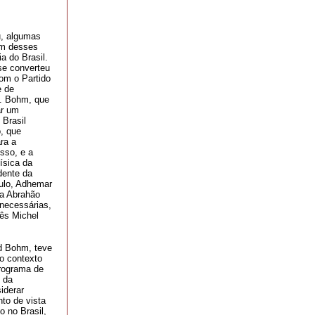
u, algumas
Um desses
a do Brasil.
se converteu
om o Partido
e de
o. Bohm, que
ar um
 Brasil
, que
ra a
sso, e a
ísica da
dente da
aulo, Adhemar
 a Abrahão
 necessárias,
cês Michel
id Bohm, teve
o contexto
programa de
 da
iderar
to de vista
o no Brasil,