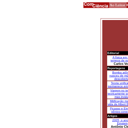
Editorial
A física em 
tempos de p
Carlos Vo
Reportagens
Bomba atôm
nasceu de múl
descobert
Teoria unific
permanece em 
Viagem no t
teoricamente po
mas inviáv
Mitificação m
vida de Albert 
Picasso e Ein
gênios cone
Artigos
2005, o an
Einstein
Antônio Cl