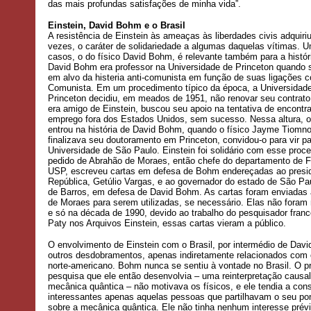
das mais profundas satisfações de minha vida”.
Einstein, David Bohm e o Brasil
A resistência de Einstein às ameaças às liberdades civis adquiri
vezes, o caráter de solidariedade a algumas daquelas vítimas. 
casos, o do físico David Bohm, é relevante também para a históri
David Bohm era professor na Universidade de Princeton quando 
em alvo da histeria anti-comunista em função de suas ligações c
Comunista. Em um procedimento típico da época, a Universidad
Princeton decidiu, em meados de 1951, não renovar seu contrat
era amigo de Einstein, buscou seu apoio na tentativa de encontr
emprego fora dos Estados Unidos, sem sucesso. Nessa altura, o
entrou na história de David Bohm, quando o físico Jayme Tiomno
finalizava seu doutoramento em Princeton, convidou-o para vir pa
Universidade de São Paulo. Einstein foi solidário com esse proce
pedido de Abrahão de Moraes, então chefe do departamento de F
USP, escreveu cartas em defesa de Bohm endereçadas ao presi
República, Getúlio Vargas, e ao governador do estado de São P
de Barros, em defesa de David Bohm. As cartas foram enviadas
de Moraes para serem utilizadas, se necessário. Elas não foram
e só na década de 1990, devido ao trabalho do pesquisador fran
Paty nos Arquivos Einstein, essas cartas vieram a público.
O envolvimento de Einstein com o Brasil, por intermédio de Dav
outros desdobramentos, apenas indiretamente relacionados com 
norte-americano. Bohm nunca se sentiu à vontade no Brasil. O 
pesquisa que ele então desenvolvia – uma reinterpretação causal
mecânica quântica – não motivava os físicos, e ele tendia a cons
interessantes apenas aquelas pessoas que partilhavam o seu pon
sobre a mecânica quântica. Ele não tinha nenhum interesse prévi