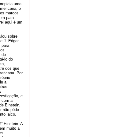
propicia uma
americana, o
 nos marcos
nem para
rei aqui é um
ulou sobre
fe J. Edgar
 para
dos
o de
tá-lo do
in,
tre dos que
ericana. Por
róprio
iu a
utras
a
vestigação, e
o com a
de Einstein,
er não pôde
nto laico.
” Einstein. A
 em muito a
as