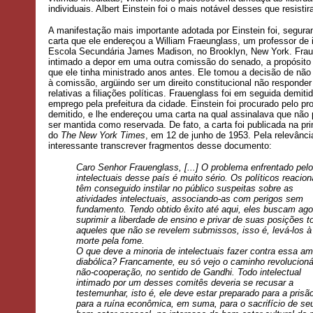
individuais. Albert Einstein foi o mais notável desses que resisti
A manifestação mais importante adotada por Einstein foi, segura
carta que ele endereçou a William Fraeunglass, um professor de 
Escola Secundária James Madison, no Brooklyn, New York. Frau
intimado a depor em uma outra comissão do senado, a propósito
que ele tinha ministrado anos antes. Ele tomou a decisão de nã
à comissão, argüindo ser um direito constitucional não responde
relativas a filiações políticas. Frauenglass foi em seguida demiti
emprego pela prefeitura da cidade. Einstein foi procurado pelo pr
demitido, e lhe endereçou uma carta na qual assinalava que não 
ser mantida como reservada. De fato, a carta foi publicada na pr
do
The New York Times
, em 12 de junho de 1953. Pela relevânci
interessante transcrever fragmentos desse documento:
Caro Senhor Frauenglass, [...] O problema enfrentado pel
intelectuais desse país é muito sério. Os políticos reacion
têm conseguido instilar no público suspeitas sobre as
atividades intelectuais, associando-as com perigos sem
fundamento. Tendo obtido êxito até aqui, eles buscam ago
suprimir a liberdade de ensino e privar de suas posições t
aqueles que não se revelem submissos, isso é, levá-los à
morte pela fome.
O que deve a minoria de intelectuais fazer contra essa a
diabólica? Francamente, eu só vejo o caminho revolucioná
não-cooperação, no sentido de Gandhi. Todo intelectual
intimado por um desses comitês deveria se recusar a
testemunhar, isto é, ele deve estar preparado para a prisã
para a ruína econômica, em suma, para o sacrifício de se