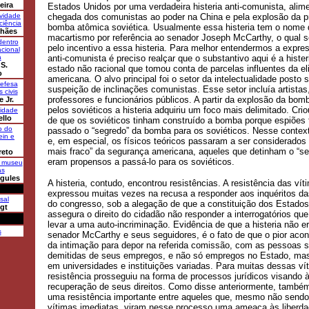
eira
Estados Unidos por uma verdadeira histeria anti-comunista, alim
ividade
chegada dos comunistas ao poder na China e pela explosão da p
 ciência
bomba atômica soviética. Usualmente essa histeria tem o nome 
lhães
macartismo por referência ao senador Joseph McCarthy, o qual se
dentro
pelo incentivo a essa histeria. Para melhor entendermos a expres
cional
a
anti-comunista é preciso realçar que o substantivo aqui é a histe
 S.
estado não racional que tomou conta de parcelas influentes da eli
o
americana. O alvo principal foi o setor da intelectualidade posto 
defesa
suspeição de inclinações comunistas. Esse setor incluía artistas,
 civis
professores e funcionários públicos. A partir da explosão da bom
e Jr.
pelos soviéticos a histeria adquiriu um foco mais delimitado. Crio
lidade
llo
de que os soviéticos tinham construído a bomba porque espiões 
o do
passado o “segredo” da bomba para os soviéticos. Nesse context
ein e
e, em especial, os físicos teóricos passaram a ser considerados
mais fraco” da segurança americana, aqueles que detinham o “se
reto
eram propensos a passá-lo para os soviéticos.
o museu
as
égules
A histeria, contudo, encontrou resistências. A resistência das vít
expressou muitas vezes na recusa a responder aos inquéritos d
sal
do congresso, sob a alegação de que a constituição dos Estado
gt
assegura o direito do cidadão não responder a interrogatórios q
levar a uma auto-incriminação. Evidência de que a histeria não er
s
senador McCarthy e seus seguidores, é o fato de que o pior acon
da intimação para depor na referida comissão, com as pessoas 
demitidas de seus empregos, e não só empregos no Estado, m
em universidades e instituições variadas. Para muitas dessas ví
resistência prosseguiu na forma de processos jurídicos visando 
recuperação de seus direitos. Como disse anteriormente, també
uma resistência importante entre aqueles que, mesmo não send
vítimas imediatas, viram nesse processo uma ameaça às liberd