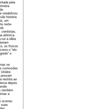
entada pela
rimeira
de
 notabilizou
são histeria
ria, um
te norte-
sob
 cientistas,
ba atômica
u-se a idéia
teriam
o, os físicos
 como o “elo
gredo” e
imas se
as comissões
s Unidos
ue possam
a restrita ao
tecia depois
sendo
as também
timas a
à
m ocorreu
o suas
ades