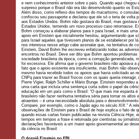
e nem conhecimento anterior sobre o país. Quando aqui chegou e
surpreso porque o Brasil não era tão desenvolvido quanto os Est
Além disso, como reflexo dos tempos do macartismo, o consula
confiscou seu passaporte e declarou que ele só o teria de volta p
aos Estados Unidos. Bohm não gostava do Brasil, mas gostava
Estados Unidos, temendo um novo processo caso retornasse. E
Bohm começou a elaborar planos para ir para Israel, e mais uma
apoio em Einstein que inicialmente hesitou, argumentando que só
para Israel aqueles que tivessem planos de se estabelecer por lá
nos interessa nesse artigo cabe assinalar que, na tentativa de c
Einstein, David Bohm lhe escreveu enfatizando todas as advers
encontrou no Brasil. Deve ser dito que Bohm apontou problemas 
sociedade brasileira da época, como a corrupção generalizada, 
foi excessiva. Ele afirma que o governo brasileiro não apoiava a 
fato que o apoio existente era insuficiente, mas Bohm não obser
mesmo havia recebido todos os apoios que havia solicitado ao r
CNPq para trazer ao Brasil físicos com os quais queria interagir
Pierre Vigier, Ralph Schiller e Mário Bunge. Einstein respondeu
uma carta que incluía uma sentença curta sobre o papel da ciênc
educação em um país como o Brasil: “O que mais me espanta é
brasileiro não fazer nenhuma tentativa séria para tornar os altos
atraentes – é uma necessidade absoluta para o desenvolvimento 
Compare, por exemplo, como o Japão agiu no século XIX." A rel
observações de Einstein para o Brasil de hoje explica o fato de 
quando essas cartas foram publicadas na revista
Ciência Hoje
, 
tempos em tempos a frase é retomada por cientistas ou jornalis
declarações favoráveis a um maior apoio governamental ao dese
da ciência no Brasil.
O dossiê Einstein no FBI