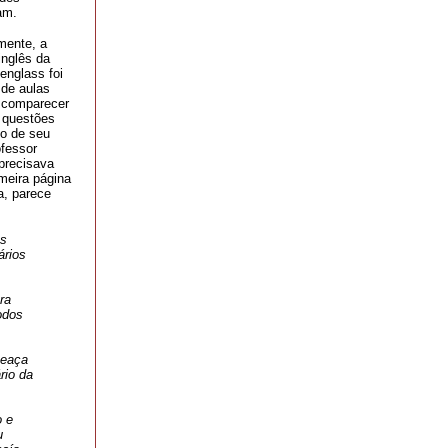
ram.
mente, a
inglês da
englass foi
 de aulas
o comparecer
r questões
do de seu
ofessor
precisava
imeira página
a, parece
os
ários
ra
odos
meaça
rio da
o e
u