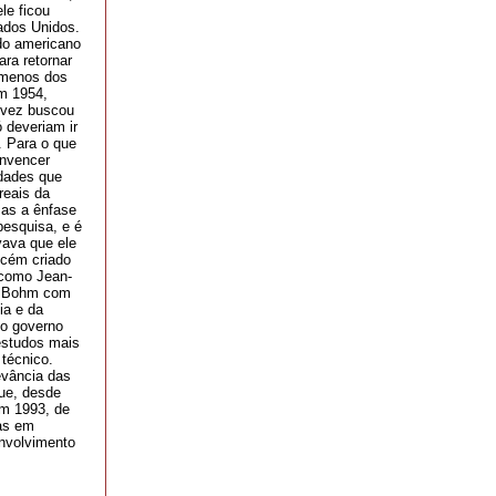
le ficou
ados Unidos.
do americano
ara retornar
 menos dos
m 1954,
 vez buscou
 deveriam ir
. Para o que
onvencer
idades que
reais da
mas a ênfase
pesquisa, e é
vava que ele
ecém criado
, como Jean-
 a Bohm com
ia e da
 o governo
 estudos mais
técnico.
evância das
que, desde
em 1993, de
tas em
nvolvimento