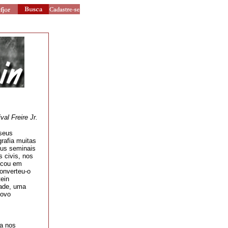
ival Freire Jr.
 seus
rafia muitas
us seminais
s civis, nos
locou em
onverteu-o
tein
dade, uma
novo
a nos