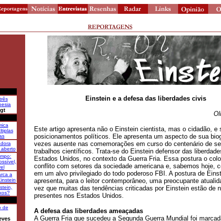
Einstein e a defesa das liberdades civis
três
oesia
gt
Ol
ica
Este artigo apresenta não o Einstein cientista, mas o cidadão, e
tiplas
posicionamentos políticos. Ele apresenta um aspecto de sua biog
as
vezes ausente nas comemorações em curso do centenário de se
adora
aberto
trabalhos científicos. Trata-se do Einstein defensor das liberdade
empo:
Estados Unidos, no contexto da Guerra Fria. Essa postura o co
ssível,
conflito com setores da sociedade americana e, sabemos hoje, c
el
em um alvo privilegiado do todo poderoso FBI. A postura de Eins
arca a
Einstein
apresenta, para o leitor contemporâneo, uma preocupante atuali
stein,
vez que muitas das tendências criticadas por Einstein estão de 
xos?
presentes nos Estados Unidos.
o de
A defesa das liberdades ameaçadas
A Guerra Fria que sucedeu a Segunda Guerra Mundial foi marcad
eves