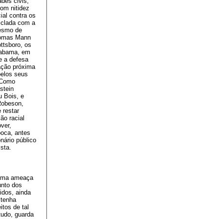
des civis,
com nitidez
ial contra os
sclada com a
mesmo de
Thomas Mann
ttsboro, os
Alabama, em
e a defesa
ação próxima
pelos seus
. Como
stein
u Bois, e
 Robeson,
 restar
ão racial
ver,
poca, antes
nário público
sta.
 uma ameaça
unto dos
idos, ainda
 tenha
tos de tal
tudo, guarda