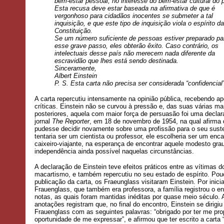
bem-estar pessoal, no interesse do bem-estar cultural do 
Esta recusa deve estar baseada na afirmativa de que é
vergonhoso para cidadãos inocentes se submeter a tal
inquisição, e que este tipo de inquisição viola o espírito da
Constituição.
Se um número suficiente de pessoas estiver preparado pa
esse grave passo, eles obterão êxito. Caso contrário, os
intelectuais desse país não merecem nada diferente da
escravidão que lhes está sendo destinada.
Sinceramente,
Albert Einstein
P. S. Esta carta não precisa ser considerada “confidencial”
A carta repercutiu intensamente na opinião pública, recebendo ap
críticas. Einstein não se curvou à pressão e, das suas várias m
posteriores, aquela com maior força de persuasão foi uma decla
jornal
The Reporter
, em 18 de novembro de 1954, na qual afirma
pudesse decidir novamente sobre uma profissão para o seu suste
tentaria ser um cientista ou professor, ele escolheria ser um en
caixeiro-viajante, na esperança de encontrar aquele modesto gra
independência ainda possível naquelas circunstâncias.
A declaração de Einstein teve efeitos práticos entre as vítimas d
macartismo, e também repercutiu no seu estado de espírito. Pou
publicação da carta, os Fraeunglass visitaram Einstein. Por iniciat
Frauenglass, que também era professora, a família registrou o e
notas, as quais foram mantidas inéditas por quase meio século. 
anotações registram que, no final do encontro, Einstein se dirigiu
Frauenglass com as seguintes palavras: “obrigado por ter me pro
oportunidade de me expressar”, e afirmou que ter escrito a cart