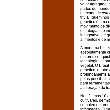
valor agregado,
partes do mundo
mercado de
comm
trivial (quem no
genético é uma c
movimento de di
estratégias de in
inesgotável de g
alimentos e de m
A moderna biotec
absolutamente cr
maiores conquist
tecnologia: capa
vegetal. O Brasi
genético, dentre
profundamente al
pelas possibilid
para ferramentas
aceleração do t
Nos últimos 10 
cultivares, perm
complementares: 
informação. O me