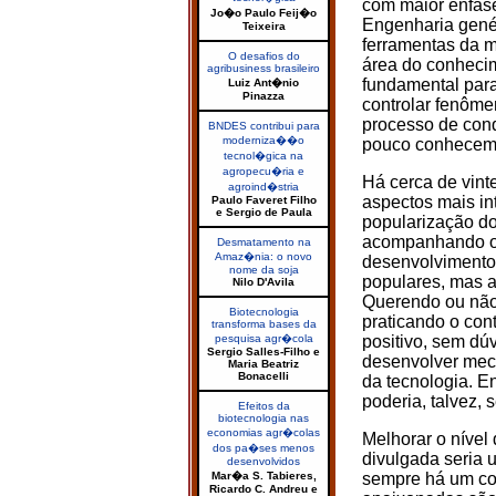
com maior ênfase 
Jo�o Paulo Feij�o
Engenharia gené
Teixeira
ferramentas da m
O desafios do
área do conheci
agribusiness brasileiro
fundamental par
Luiz Ant�nio
Pinazza
controlar fenôme
processo de conq
BNDES contribui para
moderniza��o
pouco conhecemo
tecnol�gica na
agropecu�ria e
Há cerca de vin
agroind�stria
aspectos mais in
Paulo Faveret Filho
e Sergio de Paula
popularização do
acompanhando o 
Desmatamento na
Amaz�nia: o novo
desenvolvimento
nome da soja
populares, mas a
Nilo D'Avila
Querendo ou não 
Biotecnologia
praticando o cont
transforma bases da
pesquisa agr�cola
positivo, sem d
Sergio Salles-Filho e
desenvolver meca
Maria Beatriz
Bonacelli
da tecnologia. En
poderia, talvez,
Efeitos da
biotecnologia nas
economias agr�colas
Melhorar o nível
dos pa�ses menos
divulgada seria
desenvolvidos
Mar�a S. Tabieres,
sempre há um con
Ricardo C. Andreu e