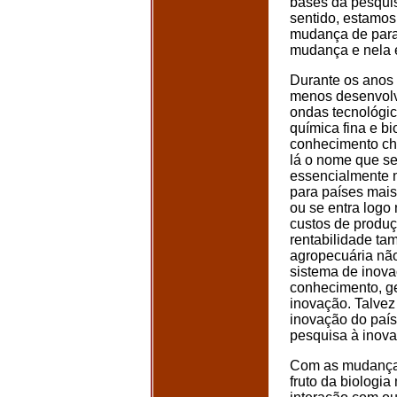
bases da pesqui
sentido, estamo
mudança de para
mudança e nela 
Durante os anos 
menos desenvolv
ondas tecnológic
química fina e b
conhecimento cha
lá o nome que se 
essencialmente n
para países mais
ou se entra logo 
custos de produç
rentabilidade ta
agropecuária não
sistema de inova
conhecimento, ge
inovação. Talvez
inovação do país
pesquisa à inova
Com as mudanças
fruto da biologia