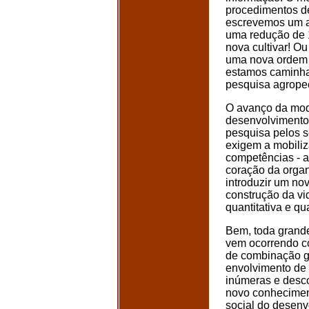
procedimentos d
escrevemos um a
uma redução de 
nova cultivar! O
uma nova ordem 
estamos caminha
pesquisa agrope
O avanço da mode
desenvolvimento c
pesquisa pelos s
exigem a mobili
competências - a
coração da organ
introduzir um no
construção da v
quantitativa e qua
Bem, toda grande
vem ocorrendo co
de combinação ge
envolvimento de
inúmeras e desc
novo conheciment
social do desenv