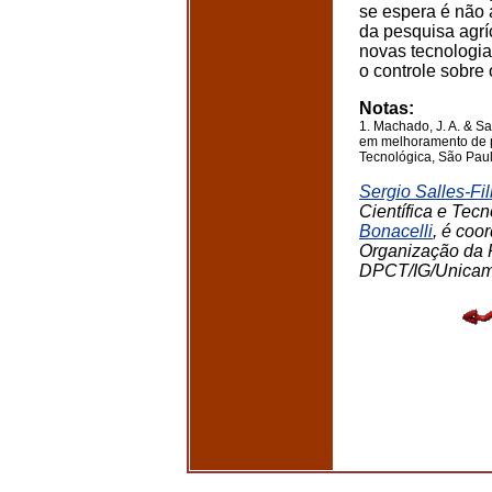
se espera é não a
da pesquisa agríc
novas tecnologia
o controle sobre
Notas:
1. Machado, J. A. & Sa
em melhoramento de p
Tecnológica, São Paulo
Sergio Salles-Fi
Científica e Te
Bonacelli
, é coo
Organização da 
DPCT/IG/Unicam