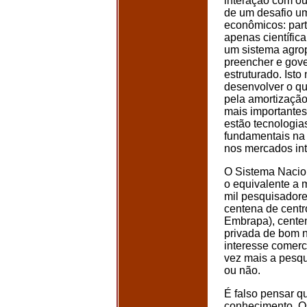
interação com ou
de um desafio um
econômicos: par
apenas científic
um sistema agro
preencher e gove
estruturado. Isto
desenvolver o qu
pela amortização
mais importantes
estão tecnologia
fundamentais na 
nos mercados int
O Sistema Nacio
o equivalente a 
mil pesquisador
centena de centr
Embrapa), centen
privada de bom n
interesse comercia
vez mais a pesqu
ou não.
É falso pensar q
conhecimento. Os