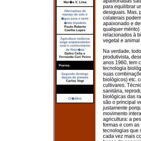
apaixonadas são 
Mar�a V. Lima
para equilibrar 
Alternativas de
desiguais. Mas, 
manejo de solo e
colaterais podem
�gua para o semi-
apaixonado e de
�rido brasileiro
Paulo Roberto
qualquer mérito)
Coelho Lopes
relacionados à b
Agricultura moderna
vegetal e animal
exige empreendedor
rural e conhecimento
de finan�as
Na verdade, todo
Daltro Cella e
produtivista, de
Fernando Curi Peres
anos 1960, tem c
Poema
tecnologia biológ
suas combinações
Segundo domingo
depois do primeiro
biológicos) etc. 
Carlos Vogt
cultivares. Técn
sanitária, repro
biológicas das r
Cr�ditos
são o principal v
justamente porqu
movimento intera
agricultura: a p
formas e com as
tecnologias que 
cada vez mais co