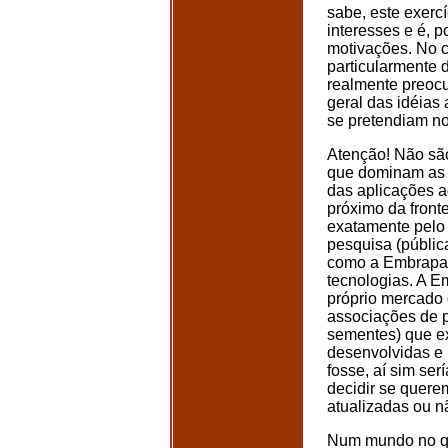
sabe, este exerc
interesses e é, 
motivações. No 
particularmente d
realmente preocu
geral das idéias
se pretendiam no
Atenção! Não sã
que dominam as 
das aplicações ag
próximo da front
exatamente pelo 
pesquisa (pública
como a Embrapa 
tecnologias. A E
próprio mercado 
associações de 
sementes) que ex
desenvolvidas e
fosse, aí sim ser
decidir se querem
atualizadas ou n
Num mundo no qua