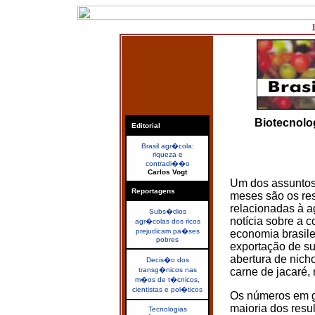
Biotecnolo
Editorial
Brasil agr�cola:
riqueza e
contradi��o
Carlos Vogt
Um dos assuntos 
Reportagens
meses são os res
relacionadas à a
Subs�dios
notícia sobre a c
agr�colas dos ricos
prejudicam pa�ses
economia brasilei
pobres
exportação de suc
abertura de nich
Decis�o dos
transg�nicos nas
carne de jacaré, 
m�os de t�cnicos,
cientistas e pol�ticos
Os números em g
maioria dos resu
Tecnologias