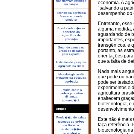
transformam emprego
economia. A agric
no campo
"salvando a pátr
desempenho do c
Tecnologia agr�cola
favorece grande
produtor
Entretanto, esse
alguma medida, 
Brasil ainda n�o se
beneficia da
aguardando de b
agricultura de
importantes, esp
precis�o
transgênicos, e 
Setor de carnes no
portanto, as estr
Brasil: os desafios
para exportar
orientações para
que a falta de de
Institutos de pesquisa
agr�cola no Brasil
Nada mais angust
Metodologia avalia
que pode ou não
impactos da pesquisa
pode ser testado
agr�cola
experimentos e d
Estudo sobre a
agricultura brasi
cadeia produtiva
dinamiza
enaltecem graças
agroneg�cio
biotecnologia, o
desenvolvimento 
Artigos
Produ��o de safras
Este não é mais 
recordes de gr�os
faça referência. 
no Brasil: a
sustenta��o
biotecnologia na
tecnol�gica