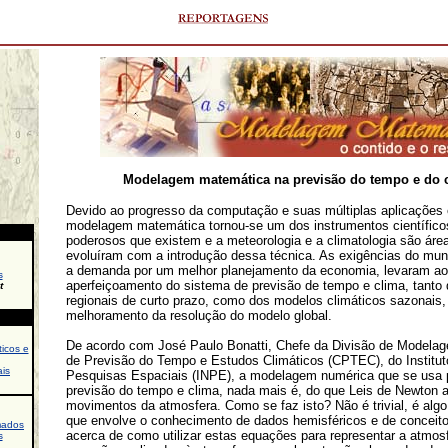
Modelagem matemática na previsão do tempo e do 
Devido ao progresso da computação e suas múltiplas aplicações e
modelagem matemática tornou-se um dos instrumentos científico
poderosos que existem e a meteorologia e a climatologia são áre
evoluíram com a introdução dessa técnica. As exigências do mu
a demanda por um melhor planejamento da economia, levaram ao
s
aperfeiçoamento do sistema de previsão de tempo e clima, tanto
t
regionais de curto prazo, como dos modelos climáticos sazonais,
melhoramento da resolução do modelo global.
De acordo com José Paulo Bonatti, Chefe da Divisão de Modela
icos e
de Previsão do Tempo e Estudos Climáticos (CPTEC), do Institut
is
Pesquisas Espaciais (INPE), a modelagem numérica que se usa p
previsão do tempo e clima, nada mais é, do que Leis de Newton 
movimentos da atmosfera. Como se faz isto? Não é trivial, é alg
que envolve o conhecimento de dados hemisféricos e de conceit
mados
acerca de como utilizar estas equações para representar a atmos
s