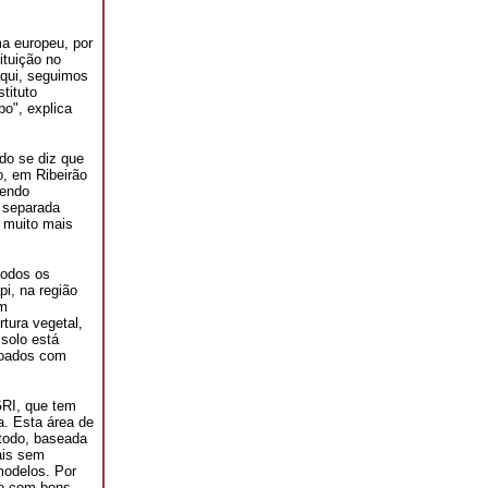
ma europeu, por
ituição no
aqui, seguimos
tituto
po", explica
do se diz que
o, em Ribeirão
sendo
 separada
s muito mais
todos os
i, na região
em
tura vegetal,
 solo está
içoados com
GRI, que tem
a. Esta área de
 todo, baseada
ais sem
modelos. Por
ho com bons