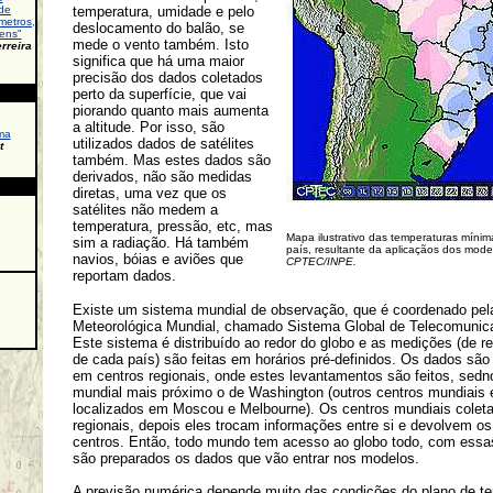
de
temperatura, umidade e pelo
metros,
deslocamento do balão, se
iens"
mede o vento também. Isto
rreira
significa que há uma maior
precisão dos dados coletados
perto da superfície, que vai
piorando quanto mais aumenta
a altitude. Por isso, são
ma
utilizados dados de satélites
t
também. Mas estes dados são
derivados, não são medidas
diretas, uma vez que os
satélites não medem a
temperatura, pressão, etc, mas
Mapa ilustrativo das temperaturas míni
sim a radiação. Há também
país, resultante da aplicaçãos dos mode
navios, bóias e aviões que
CPTEC/INPE.
reportam dados.
Existe um sistema mundial de observação, que é coordenado pel
Meteorológica Mundial, chamado Sistema Global de Telecomunic
Este sistema é distribuído ao redor do globo e as medições (de r
de cada país) são feitas em horários pré-definidos. Os dados são
em centros regionais, onde estes levantamentos são feitos, sedn
mundial mais próximo o de Washington (outros centros mundiais 
localizados em Moscou e Melbourne). Os centros mundiais cole
regionais, depois eles trocam informações entre si e devolvem o
centros. Então, todo mundo tem acesso ao globo todo, com essa
são preparados os dados que vão entrar nos modelos.
A previsão numérica depende muito das condições do plano de 