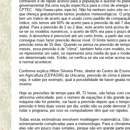
confiáveis e de rápido acesso para a população e auxiliar no pla
governamental (há uma seção específica para a crise de energia 
CPTEC - http://www.cptec.inpe.br). Não há nenhum outro site no 
que ofereça gratuitamente tantos produtos meteorológicos. O pró
tem um índice de acerto que é usado como padrão de comparaç
índice, nós temos até 60% de acerto para a previsão de até 7 di
global. Para a previsão de 1 ou 2 dias, este acerto está acima d
se ter os modelos numéricos, o acerto de 60% era para o prazo d
meio. A atmosfera é previsível até um certo limite, a partir daí vo
consegue mais fazer previsão desse nível. O limite teórico para e
previsão seria de 15 dias. Quando se pensa na previsão de tempo
meses, essa previsão é de "clima", também feita com modelo, m
se representar um valor, se representa uma média do que o model
um determinado mês. Então, se verifica se ela vai estar acima o
é normal acontecer.
Conforme explica Hilton Silveira Pinto, diretor do Centro de Ensi
em Agricultura (CEPAGRI) da Unicamp, previsão do clima é plan
seja, é saber por exemplo, qual a possibilidade de haver geada n
inverno.
Hoje as previsões de tempo para 48, 72 horas, são feitas com c
altíssima velocidade, pois o número de equações é tão grande qu
máquina não for potente, vai fazer a previsão depois que o temp
previsão é feita duas vezes por dia, então não se pode demorar 2
rodar o programa, por isso os computadores têm que ser rápidos.
Todas essas estimativas envolvem modelagem matemática. São
extremamente complicadas para a meteorologia. Para a climatolo
elas são um pouco mais simples, porque são em grande parte pr