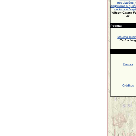
populacões: 
angstroms a quilô
de íons a "sap
Wilson Castro Fe
Jr.
Poema:
Máxima míni
Carlos Vog
Fontes
Créditos