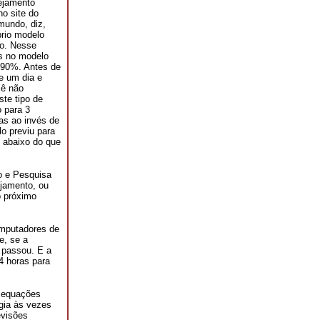
nejamento
no site do
mundo, diz,
prio modelo
ão. Nesse
as no modelo
e 90%. Antes de
e um dia e
cê não
ste tipo de
 para 3
as ao invés de
o previu para
u abaixo do que
no e Pesquisa
ejamento, ou
o próximo
omputadores de
e, se a
o passou. E a
4 horas para
 equações
gia às vezes
evisões