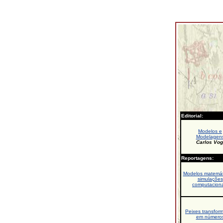
Editorial:
Modelos e
Modelagen
Carlos Vog
Reportagens:
Modelos matemát
simulações
computaciona
Peixes transfor
em número