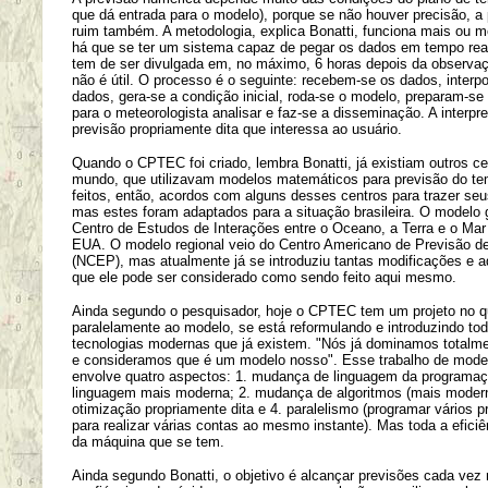
que dá entrada para o modelo), porque se não houver precisão, a 
ruim também. A metodologia, explica Bonatti, funciona mais ou 
há que se ter um sistema capaz de pegar os dados em tempo real
tem de ser divulgada em, no máximo, 6 horas depois da observa
não é útil. O processo é o seguinte: recebem-se os dados, interp
dados, gera-se a condição inicial, roda-se o modelo, preparam-se
para o meteorologista analisar e faz-se a disseminação. A interpr
previsão propriamente dita que interessa ao usuário.
Quando o CPTEC foi criado, lembra Bonatti, já existiam outros ce
mundo, que utilizavam modelos matemáticos para previsão do t
feitos, então, acordos com alguns desses centros para trazer se
mas estes foram adaptados para a situação brasileira. O modelo g
Centro de Estudos de Interações entre o Oceano, a Terra e o Ma
EUA. O modelo regional veio do Centro Americano de Previsão 
(NCEP), mas atualmente já se introduziu tantas modificações e 
que ele pode ser considerado como sendo feito aqui mesmo.
Ainda segundo o pesquisador, hoje o CPTEC tem um projeto no q
paralelamente ao modelo, se está reformulando e introduzindo to
tecnologias modernas que já existem. "Nós já dominamos totalm
e consideramos que é um modelo nosso". Esse trabalho de mode
envolve quatro aspectos: 1. mudança de linguagem da programa
linguagem mais moderna; 2. mudança de algoritmos (mais modern
otimização propriamente dita e 4. paralelismo (programar vários 
para realizar várias contas ao mesmo instante). Mas toda a efici
da máquina que se tem.
Ainda segundo Bonatti, o objetivo é alcançar previsões cada vez