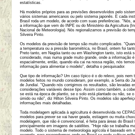
estatísticas.
Há modelos próprios para as previsões desenvolvidos pelo siste
vários sistemas americanos ou pelo sistema japonês. E cada inst
Brasil roda um modelo, de acordo com suas preferências. "Nós, 
a informação que vem do INPE ou do Ministério da Agricultura (Ins
Nacional de Meteorologia). Nós regionalizamos a previsão do tem
Silveira Pinto.
Os modelos da previsão de tempo são muito complicados. "Quan
a temperatura ou a pressão barométrica, no Brasil, ontem foi tant
Preto tanto, em Nagóia tanto ou em Washington tanto, isto está 
considerado, mas numa grade muito grande, onde a informação é
espacialmente, então, quando ela cai na nossa região, nós temo
informação para alimentar o modelo", detalha o pesquisador.
Que tipo de informação? Um caso típico é o do relevo, pois nem 
modelos feitos no mundo consideram, por exemplo, a Serra do Jap
de Jundiaí. "Quando nós corrigimos os resultados, são levadas 
considerações variáveis desse tipo. Assim como também, a cober
se está na época de plantio, se o solo está plantado ou não, se o
úmido ou não", diz Hilton Silveira Pinto. Os modelos são aperfe
informações mais detalhadas.
Toda modelagem aplicada à agricultura é desenvolvida no CEPA
modelos para prever se vai haver geada, estiagem ou muita chuv
modelagem, que não é convencional, é feita para áreas do Brasil
principalmente em imagens de satélites. "Hoje não se trabalha m
modelo. Todo o sistema de meteorologia agrícola é baseado em 
exemplo, para respondermos onde no Brasil se pode cultivar mil