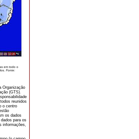
mas em todo o
los.
Fonte:
a Organização
ação (GTS).
esponsabilidade
 todos reunidos
o o centro
estão
tam os dados
s dados para os
s informações,
tempo (o campo