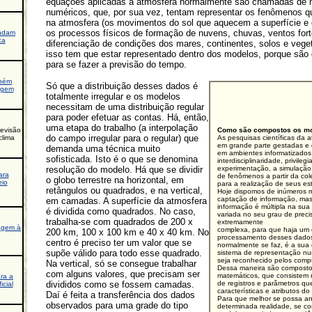
equações aplicadas à atmosfera normalmente são chamadas de 
numéricos, que, por sua vez, tentam representar os fenômenos 
na atmosfera (os movimentos do sol que aquecem a superfície e
os processos físicos de formação de nuvens, chuvas, ventos for
ndam
ca
diferenciação de condições dos mares, continentes, solos e veg
isso tem que estar representado dentro dos modelos, porque são 
para se fazer a previsão do tempo.
bém
Só que a distribuição desses dados é
agem
totalmente irregular e os modelos
necessitam de uma distribuição regular
para poder efetuar as contas. Há, então,
uma etapa do trabalho (a interpolação
evisão
Como são compostos os m
do campo irregular para o regular) que
clima
As pesquisas científicas da 
em grande parte gestadas e 
demanda uma técnica muito
em ambientes informatizados
sofisticada. Isto é o que se denomina
interdisciplinaridade, privileg
resolução do modelo. Há que se dividir
experimentação, a simulaçã
ara
de fenômenos a partir da co
o globo terrestre na horizontal, em
eio
para a realização de seus es
retângulos ou quadrados, e na vertical,
Hoje dispomos de inúmeros 
captação de informação, ma
em camadas. A superfície da atmosfera
informação é múltipla na sua
é dividida como quadrados. No caso,
variada no seu grau de preci
trabalha-se com quadrados de 200 x
extremamente
agem à
complexa, para que haja um 
200 km, 100 x 100 km e 40 x 40 km. No
processamento desses dados
centro é preciso ter um valor que se
normalmente se faz, é a sua
supõe válido para todo esse quadrado.
sistema de representação nu
seja reconhecido pelos comp
Na vertical, só se consegue trabalhar
Dessa maneira são composto
com alguns valores, que precisam ser
matemáticos, que consistem
ra a
divididos como se fossem camadas.
de registros e parâmetros qu
icial
características e atributos d
Daí é feita a transferência dos dados
Para que melhor se possa an
observados para uma grade do tipo
determinada realidade, se co