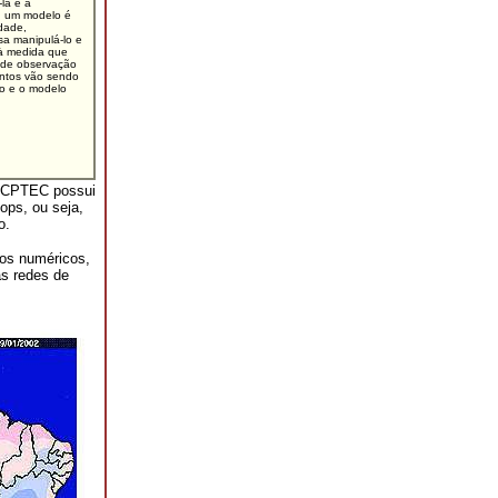
la e a
e, um modelo é
dade,
a manipulá-lo e
 à medida que
 de observação
entos vão sendo
ão e o modelo
o CPTEC possui
ps, ou seja,
o.
cos numéricos,
as redes de