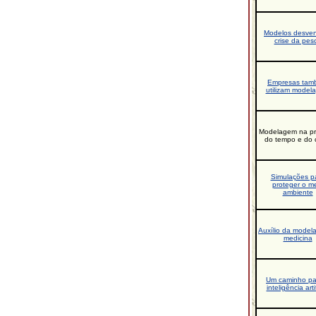
Modelos desve
crise da pes
Empresas tam
utilizam model
Modelagem na pr
do tempo e do 
Simulações p
proteger o m
ambiente
Auxílio da model
medicina
Um caminho pa
inteligência artif