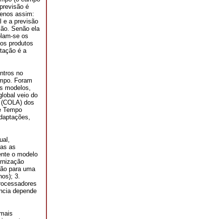
previsão é
menos assim:
 e a previsão
ção. Senão ela
olam-se os
 os produtos
etação é a
ntros no
empo. Foram
us modelos,
lobal veio do
r (COLA) dos
de Tempo
adaptações,
ual,
das as
ente o modelo
rnização
ção para uma
os); 3.
processadores
ência depende
 mais