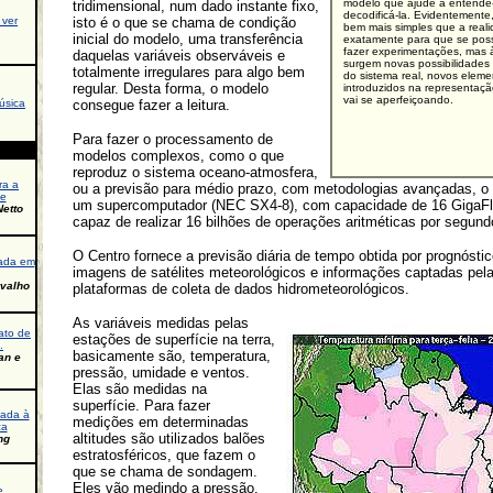
modelo que ajude a entendê-
tridimensional, num dado instante fixo,
decodificá-la. Evidentement
 ver
isto é o que se chama de condição
bem mais simples que a reali
inicial do modelo, uma transferência
exatamente para que se poss
fazer experimentações, mas
daquelas variáveis observáveis e
surgem novas possibilidades
totalmente irregulares para algo bem
do sistema real, novos elem
regular. Desta forma, o modelo
introduzidos na representaç
vai se aperfeiçoando.
úsica
consegue fazer a leitura.
Para fazer o processamento de
modelos complexos, como o que
reproduz o sistema oceano-atmosfera,
ra a
ou a previsão para médio prazo, com metodologias avançadas, 
de
um supercomputador (NEC SX4-8), com capacidade de 16 GigaFlo
etto
capaz de realizar 16 bilhões de operações aritméticas por segund
O Centro fornece a previsão diária de tempo obtida por prognósti
ada em
imagens de satélites meteorológicos e informações captadas pel
rvalho
plataformas de coleta de dados hidrometeorológicos.
As variáveis medidas pelas
ato de
estações de superfície na terra,
.
basicamente são, temperatura,
an e
pressão, umidade e ventos.
Elas são medidas na
superfície. Para fazer
cada à
medições em determinadas
ca
altitudes são utilizados balões
ng
estratosféricos, que fazem o
que se chama de sondagem.
Eles vão medindo a pressão,
e