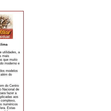
clima
 utilidades, a
s mais
as que muito
ndo moderno e
 dos modelos
 além do
gem do Centro
o Nacional de
ara fazer a
aplicadas aos
o complexo,
os numéricos
fera. Estas