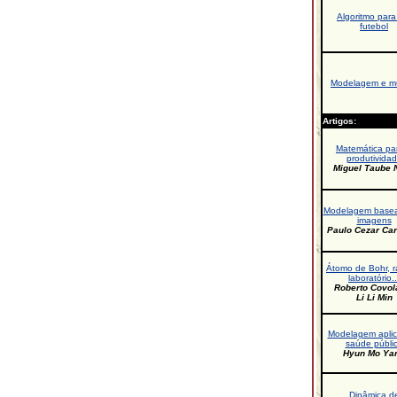
Algoritmo para
futebol
Modelagem e m
Artigos:
Matemática pa
produtivida
Miguel Taube N
Modelagem base
imagens
Paulo Cezar Ca
Átomo de Bohr, r
laboratório..
Roberto Covol
Li Li Min
Modelagem apli
saúde públi
Hyun Mo Ya
Dinâmica d