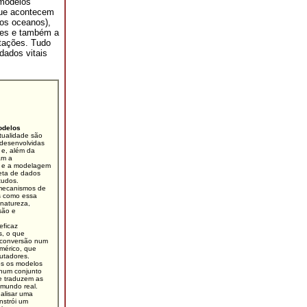
modelos
que acontecem
 os oceanos),
tes e também a
etações. Tudo
dados vitais
odelos
atualidade são
desenvolvidas
 e, além da
iam a
o e a modelagem
leta de dados
tudos.
mecanismos de
s como essa
 natureza,
são e
eficaz
, o que
 conversão num
mérico, que
utadores.
s os modelos
 num conjunto
e traduzem as
o mundo real.
alisar uma
nstrói um