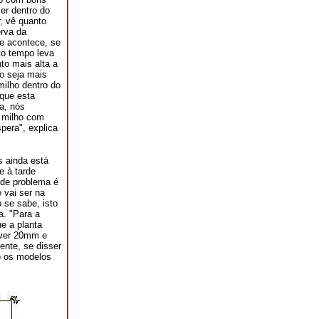
er dentro do
, vê quanto
erva da
ue acontece, se
to tempo leva
to mais alta a
lo seja mais
milho dentro do
que esta
a, nós
r milho com
pera", explica
s ainda está
e à tarde
nde problema é
 vai ser na
 se sabe, isto
. "Para a
ue a planta
over 20mm e
ente, se disser
o os modelos