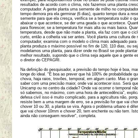
resultados de acordo com o clima, nós fazemos uma planta cresc
computador. A gente planta uma semente de milho no computador
tempo demora pra ela germinar (6 dias), quanto tempo dura a res
semente para que ela cresça, verifica se a temperatura subir o q
abaixar o que acontece, se der uma geada o que acontece. Quan
para florescer, se a temperatura for mais alta ou mais baixa. Quan
temperatura, desde que não mate a planta, ela faz com que o cic
curto, então a colheita vai ser antes. Você planta uma cultura de 
computador, examina com o modelo o clima mais adequado para 
planta produza o máximo possível no fim de 120, 110 dias, ou sej
modelamos uma planta, para dizer onde no Brasil se pode planta
melhor resultado, supondo que o clima seja aquele que a gente es
o diretor do CEPAGRI.
Na definição do pesquisador, a previsão do tempo hoje é boa, ma
longe do ideal. "É boa ao prever que há 100% de probabilidade qu
chova, haja raios, trovões, temporal, em algum canto. Mas o gra
saber com uma precisão maior, onde vai acontecer isso. Será que
Unicamp ou no centro da cidade? Onde vai ocorrer o temporal não
só sabemos, no máximo, com uma hora de antecedência", explica
defesa civil isso é muito complicado, para a agricultura não, porq
resiste bem a uma margem de erro, se a previsão for que vai ch
chover 10 ou 30, a planta se vira. Agora o problema urbano é difer
que vai chover 10mm e chover 20, tem enchente ou não tem. Ist
ainda não conseguem resolver", completa.