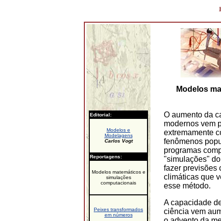
Modelos ma
O aumento da c
Editorial:
modernos vem pe
Modelos e
extremamente co
Modelagens
fenômenos popu
Carlos Vogt
programas comp
Reportagens:
"simulações" do
fazer previsões
Modelos matemáticos e
climáticas que v
simulações
computacionais
esse método.
A capacidade de
Peixes transformados
ciência vem au
em números
o advento da m