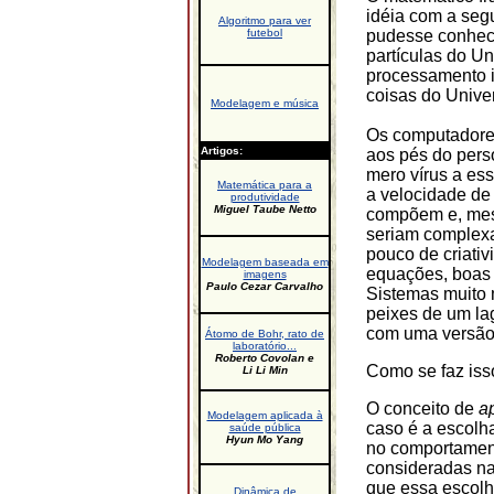
idéia com a segu
Algoritmo para ver
futebol
pudesse conhece
partículas do U
processamento in
coisas do Univer
Modelagem e música
Os computadore
Artigos:
aos pés do per
mero vírus a es
Matemática para a
a velocidade de
produtividade
Miguel Taube Netto
compõem e, mes
seriam complex
pouco de criati
Modelagem baseada em
equações, boas o
imagens
Paulo Cezar Carvalho
Sistemas muito 
peixes de um la
com uma versão
Átomo de Bohr, rato de
laboratório...
Roberto Covolan e
Como se faz iss
Li Li Min
O conceito de
a
Modelagem aplicada à
caso é a escolh
saúde pública
Hyun Mo Yang
no comportament
consideradas na
que essa escolha
Dinâmica de