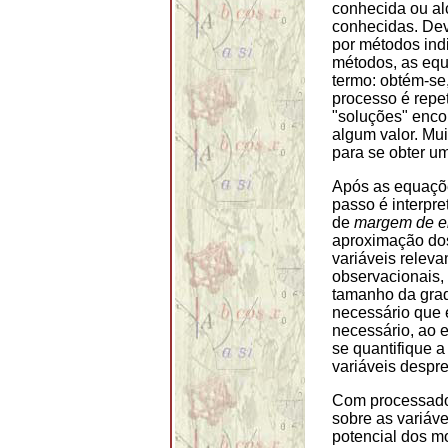
conhecida ou al
conhecidas. Dev
por métodos in
métodos, as equ
termo: obtém-se,
processo é repe
"soluções" enco
algum valor. Mu
para se obter um
Após as equaçõe
passo é interpre
de
margem de e
aproximação dos
variáveis relev
observacionais, 
tamanho da grad
necessário que e
necessário, ao e
se quantifique a
variáveis despr
Com processado
sobre as variáve
potencial dos m