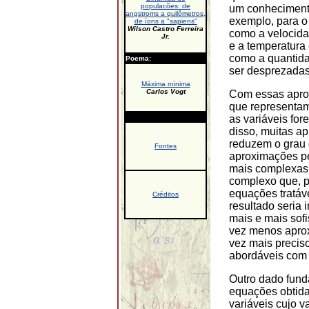
populacões: de
um conhecimento
angstroms a quilômetros,
exemplo, para o
de íons a "sapiens"
Wilson Castro Ferreira
como a velocida
Jr.
e a temperatura
como a quantid
Poema:
ser desprezadas
Máxima mínima
Carlos Vogt
Com essas apro
que representam
as variáveis fo
disso, muitas a
reduzem o grau 
Fontes
aproximações p
mais complexas.
complexo que, 
equações tratáve
Créditos
resultado seria 
mais e mais sofi
vez menos aprox
vez mais precis
abordáveis com 
Outro dado fun
equações obtida
variáveis cujo 