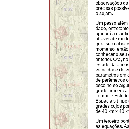
observações da 
precisas possív
o sejam.
Um passo além d
dado, entretant
ajudará a clarif
através de mode
que, se conhece
momento, então
conhecer o seu e
anterior. Ora, n
estado da atmos
velocidade do v
parâmetros em c
de parâmetros ob
escolhe-se algu
grade numérica.
Tempo e Estudos
Espaciais (Inpe)
grades cujos po
de 40 km x 40 k
Um terceiro pon
as equações. As