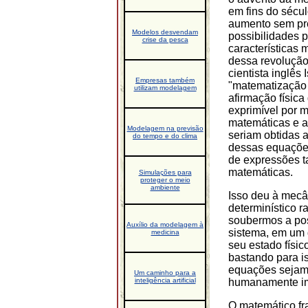
em fins do sécul
aumento sem pr
Modelos desvendam
possibilidades 
crise da pesca
características
dessa revolução
cientista inglês
Empresas também
"matematização d
utilizam modelagem
afirmação física
exprimível por 
matemáticas e 
Modelagem na previsão
seriam obtidas 
do tempo e do clima
dessas equaçõe
de expressões 
matemáticas.
Simulações para
proteger o meio
ambiente
Isso deu à mecâ
determinístico r
soubermos a pos
Auxílio da modelagem à
sistema, em um 
medicina
seu estado físic
bastando para i
equações sejam 
Um caminho para a
inteligência artificial
humanamente imp
O matemático fr