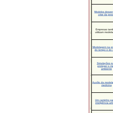
Modelos desve
crise da pes
Empresas tam
utilizam model
Modelagem na pr
do tempo e do 
Simulações p
proteger o m
ambiente
Auxílio da model
medicina
Um caminho pa
inteligência artif