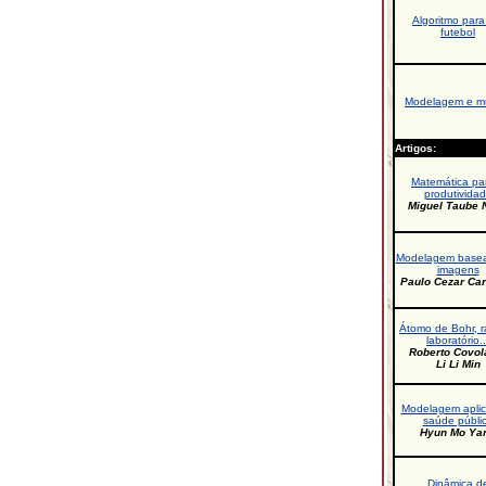
Algoritmo para
futebol
Modelagem e m
Artigos:
Matemática pa
produtivida
Miguel Taube N
Modelagem base
imagens
Paulo Cezar Ca
Átomo de Bohr, r
laboratório..
Roberto Covol
Li Li Min
Modelagem apli
saúde públi
Hyun Mo Ya
Dinâmica d