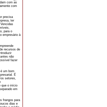
lidam com as
stamente com
r precisa
presa, ter
 Vencidas
níveis,
o, para o
 o empresário à
ompreende
 de recursos de
ntroduzir
 antes não
ossível fazer
, é um bom
resarial. É
ros setores,
e
 que o início
é separado em
s frangos para
poucos dias e