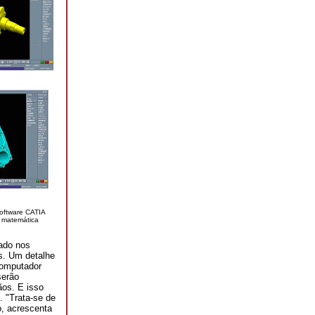
oftware CATIA
 matemática
rado nos
s. Um detalhe
 computador
serão
ãos. E isso
. "Trata-se de
, acrescenta