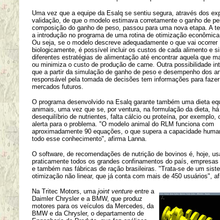
Uma vez que a equipe da Esalq se sentiu segura, através dos ex
validação, de que o modelo estimava corretamente o ganho de pe
composição do ganho de peso, passou para uma nova etapa. A ter
a introdução no programa de uma rotina de otimização econômica
Ou seja, se o modelo descreve adequadamente o que vai ocorrer
biologicamente, é possível incluir os custos de cada alimento e s
diferentes estratégias de alimentação até encontrar aquela que m
ou minimiza o custo de produção de carne. Outra possibilidade in
que a partir da simulação de ganho de peso e desempenho dos an
responsável pela tomada de decisões tem informações para faze
mercados futuros.
O programa desenvolvido na Esalq garante também uma dieta equ
animais, uma vez que se, por ventura, na formulação da dieta, h
desequilíbrio de nutrientes, falta cálcio ou proteína, por exemplo,
alerta para o problema. "O modelo animal do RLM funciona com
aproximadamente 90 equações, o que supera a capacidade human
todo esse conhecimento", afirma Lanna.
O software, de recomendações de nutrição de bovinos é, hoje, u
praticamente todos os grandes confinamentos do país, empresas 
e também nas fábricas de ração brasileiras. "Trata-se de um sis
otimização não linear, que já conta com mais de 450 usuários", a
Na Tritec Motors, uma
joint venture
entre a
Daimler Chrysler e a BMW, que produz
motores para os veículos da Mercedes, da
BMW e da Chrysler, o departamento de