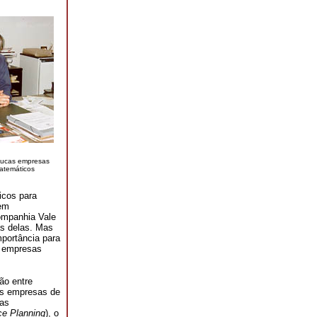
oucas empresas
matemáticos
icos para
vem
ompanhia Vale
s delas. Mas
mportância para
s empresas
ão entre
as empresas de
das
ce Planning
), o