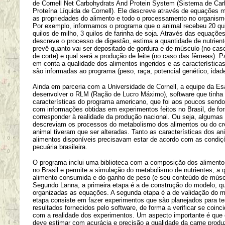
de Cornell Net Carbohydrats And Protein System (Sistema de Car
Proteína Líquida de Cornell). Ele descreve através de equações 
as propriedades do alimento e todo o processamento no organism
Por exemplo, informamos o programa que o animal recebeu 20 qui
quilos de milho, 3 quilos de farinha de soja. Através das equaçõe
descreve o processo de digestão, estima a quantidade de nutrien
prevê quanto vai ser depositado de gordura e de músculo (no cas
de corte) e qual será a produção de leite (no caso das fêmeas). P
em conta a qualidade dos alimentos ingeridos e as característica
são informadas ao programa (peso, raça, potencial genético, idade
Ainda em parceria com a Universidade de Cornell, a equipe da E
desenvolver o RLM (Ração de Lucro Máximo), software que tinh
características do programa americano, que foi aos poucos sendo
com informações obtidas em experimentos feitos no Brasil, de fo
corresponder à realidade da produção nacional. Ou seja, alguma
descreviam os processos do metabolismo dos alimentos ou do c
animal tiveram que ser alteradas. Tanto as características dos a
alimentos disponíveis precisavam estar de acordo com as condiç
pecuária brasileira.
O programa inclui uma biblioteca com a composição dos alimento
no Brasil e permite a simulação do metabolismo de nutrientes, a 
alimento consumida e do ganho de peso (e seu conteúdo de múscu
Segundo Lanna, a primeira etapa é a de construção do modelo, q
organizadas as equações. A segunda etapa é a de validação do 
etapa consiste em fazer experimentos que são planejados para te
resultados fornecidos pelo software, de forma a verificar se coin
com a realidade dos experimentos. Um aspecto importante é que
deve estimar com acurácia e precisão a qualidade da carne produ