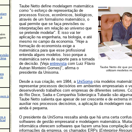
Taube Netto define modelagem matemática
como "o esforço de representação de
ndam
processos físicos, econômicos, biológicos,
ca
através de um formalismo matemático, o
qual permite que se faça previsões ou
interpretações em relação ao universo que
se pretende modelar". E isso vai ter
bém
aplicação na engenharia, na biologia, e até
agem
mesmo no campo da economia. "Hoje a
formação do economista exige a
matemática para que esse profissional
entenda alguns modelos. Isso porque a
evisão
clima
matemática serve de suporte para a tomada
de decisão. (Veja
entrevista
com Luiz Flávio
Taube Netto diz que p
Autran Monteiro Gomes)", afirma o
utilizam modelos 
presidente da Unisoma.
ara
eio
Desde a sua criação, em 1984, a
UniSoma
cria modelos matemát
representar processos decisórios em ambientes empresariais e 
desenvolvendo trabalhos com empresas de diferentes setores. C
do Rio Doce, Sadia e Companhia Siderúrgica Tubarão são alguma
agem à
Taube Netto salienta que apesar de ser crescente e de extrema i
auxiliar nos processos decisórios, a aplicação da modelagem na
ainda é pequena.
O presidente da UniSoma ressalta ainda que há uma certa confus
ra a
icial
softwares de gestão empresarial e modelagem matemática. Muit
informática oferecem softwares que fazem uma boa compilação 
informações da empresa, os chamados ERPs (
Enterprise Resour