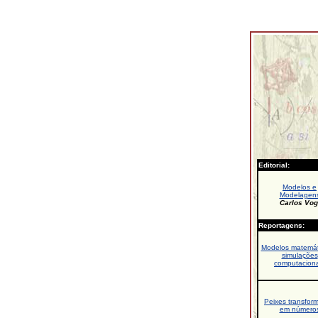
Editorial:
Modelos e
Modelagen
Carlos Vog
Reportagens:
Modelos matemát
simulações
computaciona
Peixes transfor
em número