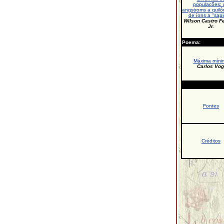
populacões: 
angstroms a quilô
de íons a "sap
Wilson Castro Fe
Jr.
Poema:
Máxima míni
Carlos Vog
Fontes
Créditos