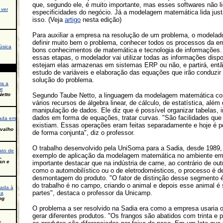
que, segundo ele, é muito importante, mas esses softwares não 
 ver
especificidades do negócio. Já a modelagem matemática lida ju
isso. (Veja
artigo
nesta edição)
Para auxiliar a empresa na resolução de um problema, o modelado
definir muito bem o problema, conhecer todos os processos da em
úsica
bons conhecimentos de matemática e tecnologia de informações.
essas etapas, o modelador vai utilizar todas as informações dispo
estejam elas armazenas em sistemas ERP ou não, e partirá, entã
estudo de variáveis e elaboração das equações que irão conduzir
solução do problema.
ra a
de
etto
Segundo Taube Netto, a linguagem da modelagem matemática c
vários recursos de álgebra linear, de cálculo, de estatística, além
manipulação de dados. Ele diz que é possível organizar tabelas, i
dados em forma de equações, tratar curvas. "São facilidades que
ada em
existiam. Essas operações eram feitas separadamente e hoje é p
rvalho
de forma conjunta", diz o professor.
O trabalho desenvolvido pela UniSoma para a Sadia, desde 1989
ato de
exemplo de aplicação da modelagem matemática no ambiente emp
.
an e
importante destacar que na indústria de carne, ao contrário de out
como o automobilístico ou o de eletrodomésticos, o processo é d
desmontagem do produto. "O fator de distinção desse segmento é
do trabalho é no campo, criando o animal e depois esse animal 
cada à
partes", destaca o professor da Unicamp.
ca
ng
O problema a ser resolvido na Sadia era como a empresa usaria o
gerar diferentes produtos. "Os frangos são abatidos com trinta e 
e