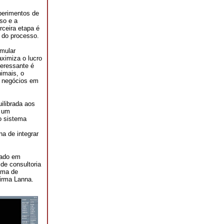
perimentos de
so e a
ceira etapa é
 do processo.
imular
aximiza o lucro
teressante é
imais, o
r negócios em
ilibrada aos
á um
 o sistema
a de integrar
sado em
de consultoria
tema de
firma Lanna.