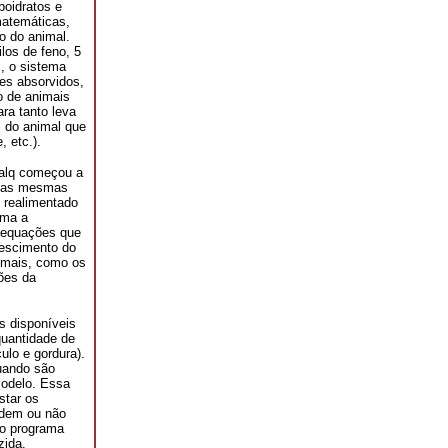
boidratos e
matemáticas,
o do animal.
los de feno, 5
s, o sistema
tes absorvidos,
o de animais
ara tanto leva
s do animal que
, etc.).
salq começou a
a as mesmas
 realimentado
rma a
s equações que
rescimento do
nimais, como os
ões da
s disponíveis
quantidade de
lo e gordura).
uando são
modelo. Essa
star os
cidem ou não
 o programa
zida.