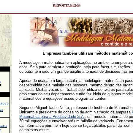
Empresas também utilizam métodos matemático
A modelagem matemática tem aplicações no ambiente empresaria
anos. Seja para otimizar a produção, seja para fazer simulações
ou outra tem sido um grande auxílio à tomada de decisões nas e
Apesar de usada em larga escala, a modelagem matemática pas
s
despercebida pela maioria das pessoas, mesmo dentro das organ
t
aplicada. Muitas vezes um trabalhador utiliza softwares para solu
problemas do seu departamento e não faz idéia de quantos mode
matemáticos e equações esses programas contêm.
icos e
Segundo Miguel Taube Netto, professor do Instituto de Matemátic
is
Unicamp e presidente do conselho de administração da empresa
Matemática para a Produtividade S.A.
, um modelo matemático po
30 mil equações e envolver até um milhão de variáveis. Certame
da informática permitem hoje que se faça cálculos para lidar com
mados
s
complexos assim.