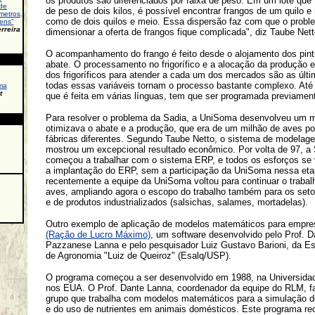
os produtos são diferenciados por faixa de peso. Em um lote que
de
de peso de dois kilos, é possível encontrar frangos de um quilo 
metros,
como de dois quilos e meio. Essa dispersão faz com que o probl
iens"
rreira
dimensionar a oferta de frangos fique complicada", diz Taube Nett
O acompanhamento do frango é feito desde o alojamento dos pint
abate. O processamento no frigorífico e a alocação da produção
dos frigoríficos para atender a cada um dos mercados são as últ
todas essas variáveis tornam o processo bastante complexo. Até
ma
t
que é feita em várias línguas, tem que ser programada previamen
Para resolver o problema da Sadia, a UniSoma desenvolveu um 
otimizava o abate e a produção, que era de um milhão de aves po
fábricas diferentes. Segundo Taube Netto, o sistema de modela
mostrou um excepcional resultado econômico. Por volta de 97, a
começou a trabalhar com o sistema ERP, e todos os esforços se 
a implantação do ERP, sem a participação da UniSoma nessa et
recentemente a equipe da UniSoma voltou para continuar o trabal
aves, ampliando agora o escopo do trabalho também para os seto
e de produtos industrializados (salsichas, salames, mortadelas).
Outro exemplo de aplicação de modelos matemáticos para empr
(Ração de Lucro Máximo)
, um software desenvolvido pelo Prof. D
Pazzanese Lanna e pelo pesquisador Luiz Gustavo Barioni, da Es
de Agronomia "Luiz de Queiroz" (Esalq/USP).
O programa começou a ser desenvolvido em 1988, na Universidad
nos EUA. O Prof. Dante Lanna, coordenador da equipe do RLM, f
grupo que trabalha com modelos matemáticos para a simulação 
e do uso de nutrientes em animais domésticos. Este programa r