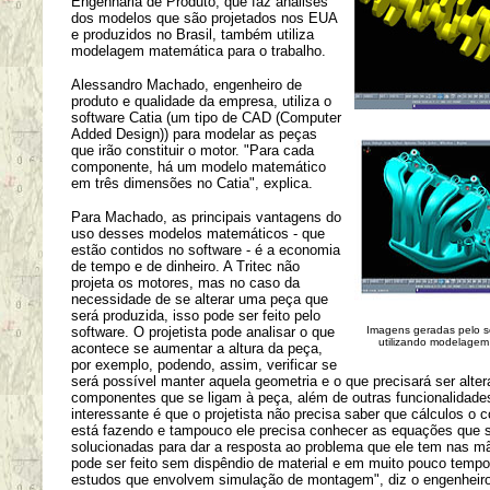
Engenharia de Produto, que faz análises
dos modelos que são projetados nos EUA
e produzidos no Brasil, também utiliza
modelagem matemática para o trabalho.
Alessandro Machado, engenheiro de
produto e qualidade da empresa, utiliza o
software Catia (um tipo de CAD (Computer
Added Design)) para modelar as peças
que irão constituir o motor. "Para cada
componente, há um modelo matemático
em três dimensões no Catia", explica.
Para Machado, as principais vantagens do
uso desses modelos matemáticos - que
estão contidos no software - é a economia
de tempo e de dinheiro. A Tritec não
projeta os motores, mas no caso da
necessidade de se alterar uma peça que
será produzida, isso pode ser feito pelo
software. O projetista pode analisar o que
Imagens geradas pelo s
utilizando modelagem
acontece se aumentar a altura da peça,
por exemplo, podendo, assim, verificar se
será possível manter aquela geometria e o que precisará ser alte
componentes que se ligam à peça, além de outras funcionalidade
interessante é que o projetista não precisa saber que cálculos o
está fazendo e tampouco ele precisa conhecer as equações que 
solucionadas para dar a resposta ao problema que ele tem nas m
pode ser feito sem dispêndio de material e em muito pouco tempo
estudos que envolvem simulação de montagem", diz o engenheiro