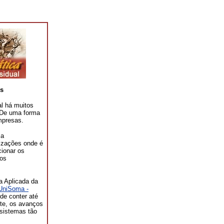
s
l há muitos
. De uma forma
mpresas.
sa
izações onde é
cionar os
los
a Aplicada da
UniSoma -
de conter até
nte, os avanços
 sistemas tão