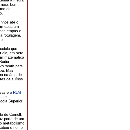
 tenha a média
e meio, bem
ema de
o.
inhos até o
 em cada um
imas etapas e
 a rotulagem,
te.
modelo que
r dia, em sete
gem matemática
 Sadia
voltaram para
apa. Mas
ho na área de
res de suínos
esas é o
RLM
ante
cola Superior
e de Cornell,
az parte de um
do metabolismo
ecebeu o nome