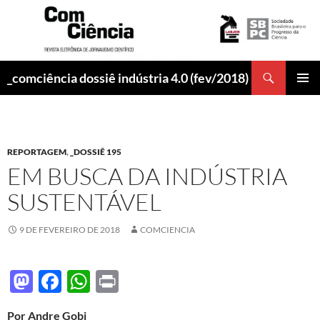
Pesquisar
_comciência dossiê indústria 4.0 (fev/2018)
PULAR
MENU
PARA
PRINCI
O
CONTEÚDO
REPORTAGEM
,
_DOSSIÊ 195
EM BUSCA DA INDÚSTRIA
SUSTENTÁVEL
9 DE FEVEREIRO DE 2018
COMCIENCIA
M
F
W
P
as
ac
h
ri
Por Andre Gobi