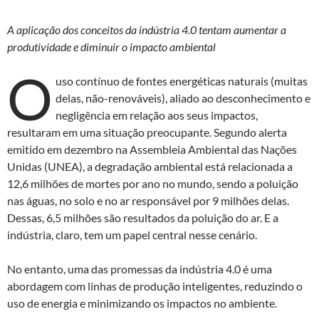
to
e
at
nt
d
b
s
A aplicação dos conceitos da indústria 4.0 tentam aumentar a
o
o
A
produtividade e diminuir o impacto ambiental
n
o
p
O
uso contínuo de fontes energéticas naturais (muitas
k
p
delas, não-renováveis), aliado ao desconhecimento e
negligência em relação aos seus impactos,
resultaram em uma situação preocupante. Segundo alerta
emitido em dezembro na Assembleia Ambiental das Nações
Unidas (UNEA), a degradação ambiental está relacionada a
12,6 milhões de mortes por ano no mundo, sendo a poluição
nas águas, no solo e no ar responsável por 9 milhões delas.
Dessas, 6,5 milhões são resultados da poluição do ar. E a
indústria, claro, tem um papel central nesse cenário.
No entanto, uma das promessas da indústria 4.0 é uma
abordagem com linhas de produção inteligentes, reduzindo o
uso de energia e minimizando os impactos no ambiente.