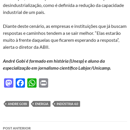
desindustrialização, como é definida a redução da capacidade
industrial de um país.
Diante deste cenário, as empresas e instituições que já buscam
respostas e caminhos tendem a se sair melhor. “Elas estarão
muito à frente daquelas que ficarem esperando a resposta”,
alerta o diretor da ABII.
André Gobi é formado em história (Unesp) e aluno da
especialização em jornalismo científico Labjor/Unicamp.
M
F
W
P
as
ac
h
ri
to
e
at
nt
ANDRE GOBI
ENERGIA
INDÚSTRIA 4.0
d
b
s
o
o
A
Navegação
n
o
p
POST ANTERIOR