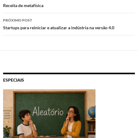
de
Receita de metafísica
k
p
posts
PRÓXIMO POST
Startups para reiniciar e atualizar a indústria na versão 4.0
ESPECIAIS