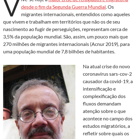
V
k
p
desde o fim da Segunda Guerra Mundial
. Os
migrantes internacionais, entendidos como aqueles
que vivem e trabalham em territórios que não os de seu
nascimento ao fugir de perseguições, representam cerca de
3,5% da população mundial. São, assim, um pouco mais que
270 milhões de migrantes internacionais (Acnur 2019), para
uma população mundial de 7,8 bilhões de habitantes.
Na atual crise do novo
coronavírus sars-cov-2
causador da covid-19, a
intensificação e
complexificação dos
fluxos demandam
atenção sobre o que
acontece no campo dos
estudos migratórios, a
refletir sobre quais os