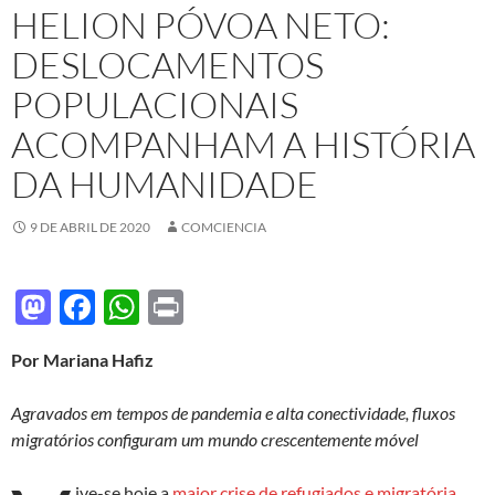
HELION PÓVOA NETO:
DESLOCAMENTOS
POPULACIONAIS
ACOMPANHAM A HISTÓRIA
DA HUMANIDADE
9 DE ABRIL DE 2020
COMCIENCIA
M
F
W
P
as
ac
h
ri
Por Mariana Hafiz
to
e
at
nt
d
b
s
Agravados em tempos de pandemia e alta conectividade, fluxos
o
o
A
migratórios configuram um mundo crescentemente móvel
n
o
p
ive-se hoje a
maior crise de refugiados e migratória