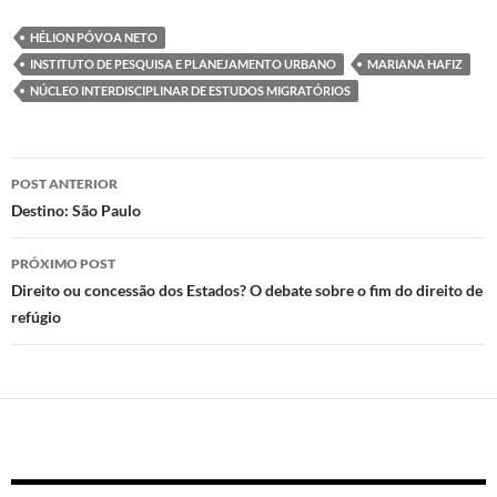
to
e
at
nt
HÉLION PÓVOA NETO
d
b
s
INSTITUTO DE PESQUISA E PLANEJAMENTO URBANO
MARIANA HAFIZ
o
o
A
NÚCLEO INTERDISCIPLINAR DE ESTUDOS MIGRATÓRIOS
n
o
p
k
p
Navegação
POST ANTERIOR
de
Destino: São Paulo
posts
PRÓXIMO POST
Direito ou concessão dos Estados? O debate sobre o fim do direito de
refúgio