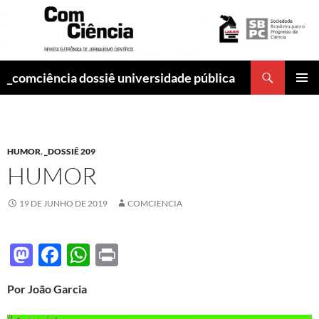
Pesquisar
_comciência dossiê universidade pública
PULAR
MENU
PARA
PRINCI
O
CONTEÚDO
HUMOR
,
_DOSSIÊ 209
HUMOR
19 DE JUNHO DE 2019
COMCIENCIA
M
F
W
P
as
ac
h
ri
Por João Garcia
to
e
at
nt