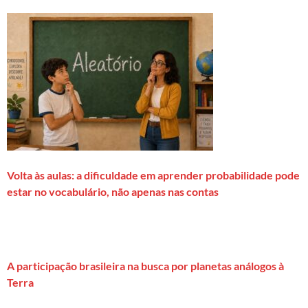
Volta às aulas: a dificuldade em aprender probabilidade pode
estar no vocabulário, não apenas nas contas
A participação brasileira na busca por planetas análogos à
Terra