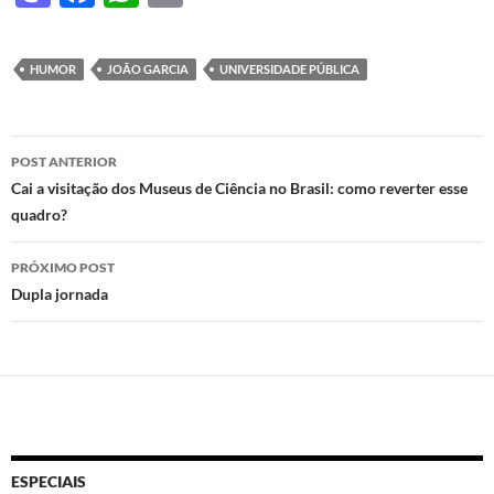
as
ac
h
ri
to
e
at
nt
HUMOR
JOÃO GARCIA
UNIVERSIDADE PÚBLICA
d
b
s
o
o
A
Navegação
n
o
p
POST ANTERIOR
de
Cai a visitação dos Museus de Ciência no Brasil: como reverter esse
k
p
quadro?
posts
PRÓXIMO POST
Dupla jornada
ESPECIAIS