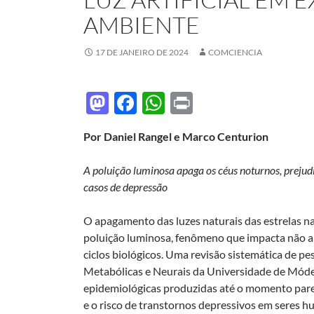
AMBIENTE
17 DE JANEIRO DE 2024
COMCIENCIA
M
F
W
P
as
ac
h
ri
Por Daniel Rangel e Marco Centurion
to
e
at
nt
d
b
s
A poluição luminosa apaga os céus noturnos, prejud
o
o
A
casos de depressão
n
o
p
O apagamento das luzes naturais das estrelas n
k
p
poluição luminosa, fenômeno que impacta não 
ciclos biológicos. Uma revisão sistemática de 
Metabólicas e Neurais da Universidade de Módena
epidemiológicas produzidas até o momento parec
e o risco de transtornos depressivos em seres h