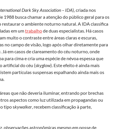
nternational Dark Sky Association – IDA
), criada nos
e 1988 busca chamar a atenção do público geral para os
restaurar o ambiente noturno natural. A IDA classifica
piladas em um
trabalho
de duas especialistas. Há casos
am muito o contraste entre áreas claras e escuras,
s no campo de visão, logo após olhar diretamente para
). Já em casos de clareamento do céu noturno, onde
apa para cima e cria uma espécie de névoa espessa que
artificial do céu (
skyglow
). Este efeito é ainda mais
existem partículas suspensas espalhando ainda mais os
ma.
m áreas que não deveria iluminar, entrando por brechas
Outros aspectos como luz utilizada em propagandas ou
 tipo s
kywalker
, recebem classificação à parte,
uz, observações astronômicas mesmo em posse de