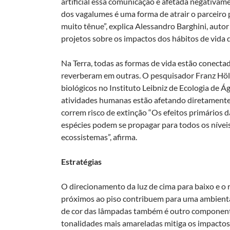
artificial essa comunicação é afetada negativam
dos vagalumes é uma forma de atrair o parceiro 
muito tênue”, explica Alessandro Barghini, auto
projetos sobre os impactos dos hábitos de vida 
Na Terra, todas as formas de vida estão conect
reverberam em outras. O pesquisador Franz Hölke
biológicos no Instituto Leibniz de Ecologia de Á
atividades humanas estão afetando diretamente 
correm risco de extinção “Os efeitos primários 
espécies podem se propagar para todos os níveis
ecossistemas”, afirma.
Estratégias
O direcionamento da luz de cima para baixo e 
próximos ao piso contribuem para uma ambienta
de cor das lâmpadas também é outro componente 
tonalidades mais amareladas mitiga os impactos 