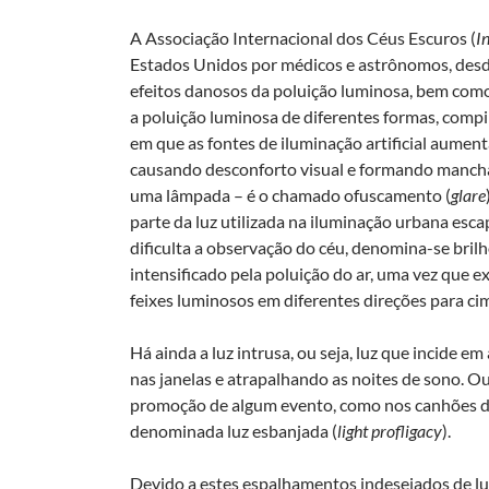
A Associação Internacional dos Céus Escuros (
I
Estados Unidos por médicos e astrônomos, desd
efeitos danosos da poluição luminosa, bem como 
a poluição luminosa de diferentes formas, com
em que as fontes de iluminação artificial aument
causando desconforto visual e formando mancha
uma lâmpada – é o chamado ofuscamento (
glare
parte da luz utilizada na iluminação urbana esc
dificulta a observação do céu, denomina-se brilho 
intensificado pela poluição do ar, uma vez que 
feixes luminosos em diferentes direções para ci
Há ainda a luz intrusa, ou seja, luz que incide e
nas janelas e atrapalhando as noites de sono. 
promoção de algum evento, como nos canhões do
denominada luz esbanjada (
light profligacy
).
Devido a estes espalhamentos indesejados de l