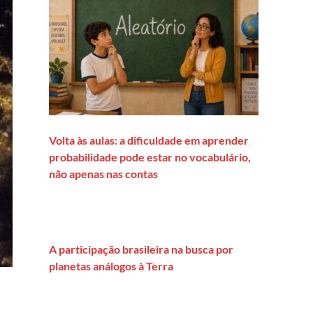
Volta às aulas: a dificuldade em aprender
probabilidade pode estar no vocabulário,
não apenas nas contas
A participação brasileira na busca por
planetas análogos à Terra