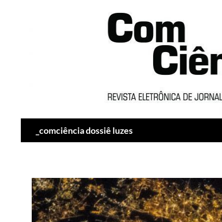
Pesquisar
_comciência dossiê luzes