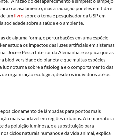
ente. “A razão do desaparecimento é simples: o lampejo
para o acasalamento, mas a radiação por eles emitida é
r de um
livro
sobre o tema e pesquisador da USP em
da sociedade sobre a saúde e o ambiente.
adas de alguma forma, e perturbações em uma espécie
r estuda os impactos das luzes artificiais em sistemas
gua Doce e Pesca Interior da Alemanha, e explica que as
a biodiversidade do planeta e que muitas espécies
da luz noturna sobre a fisiologia e o comportamento das
 de organização ecológica, desde os indivíduos até os
o reposicionamento de lâmpadas para pontos mais
ção mais saudável em regiões urbanas. A temperatura
da poluição luminosa, e a substituição para
nos ciclos naturais humanos e da vida animal, explica