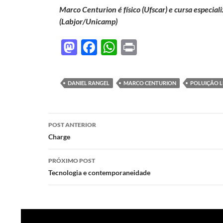
Marco Centurion
é
físico (Ufscar) e cursa especia
(Labjor/Unicamp)
M
F
W
P
as
ac
h
ri
to
e
at
nt
DANIEL RANGEL
MARCO CENTURION
POLUIÇÃO 
d
b
s
o
o
A
Navegação
n
o
p
POST ANTERIOR
de
Charge
k
p
posts
PRÓXIMO POST
Tecnologia e contemporaneidade