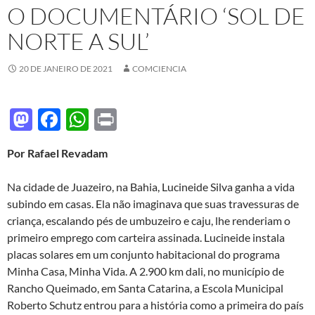
O DOCUMENTÁRIO ‘SOL DE
NORTE A SUL’
20 DE JANEIRO DE 2021
COMCIENCIA
M
F
W
P
as
ac
h
ri
Por Rafael Revadam
to
e
at
nt
d
b
s
Na cidade de Juazeiro, na Bahia, Lucineide Silva ganha a vida
o
o
A
subindo em casas. Ela não imaginava que suas travessuras de
criança, escalando pés de umbuzeiro e caju, lhe renderiam o
n
o
p
primeiro emprego com carteira assinada. Lucineide instala
k
p
placas solares em um conjunto habitacional do programa
Minha Casa, Minha Vida. A 2.900 km dali, no município de
Rancho Queimado, em Santa Catarina, a Escola Municipal
Roberto Schutz entrou para a história como a primeira do país