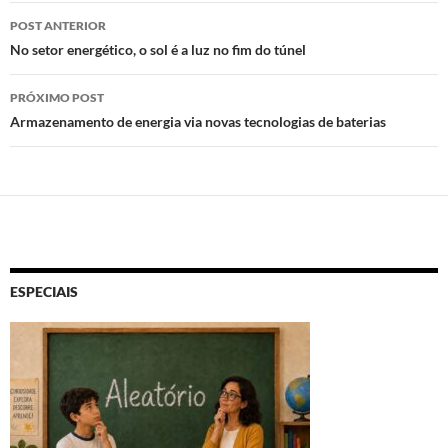
Navegação
n
o
p
POST ANTERIOR
de
No setor energético, o sol é a luz no fim do túnel
k
p
posts
PRÓXIMO POST
Armazenamento de energia via novas tecnologias de baterias
ESPECIAIS