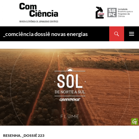
Pesquisar
_comciência dossiê novas energias
PULAR
MENU
PARA
PRINCI
O
CONTEÚDO
RESENHA
,
_DOSSIÊ 223