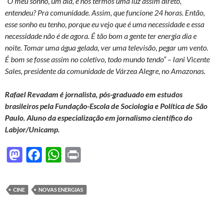
“O meu sonho, um dia, é nós termos uma luz assim direto,
entendeu? Pra comunidade. Assim, que funcione 24 horas. Então,
esse sonho eu tenho, porque eu vejo que é uma necessidade e essa
necessidade não é de agora. É tão bom a gente ter energia dia e
noite. Tomar uma água gelada, ver uma televisão, pegar um vento.
É bom se fosse assim no coletivo, todo mundo tendo” – Iani Vicente
Sales, presidente da comunidade de Várzea Alegre, no Amazonas.
Rafael Revadam é jornalista, pós-graduado em estudos
brasileiros pela Fundação-Escola de Sociologia e Política de São
Paulo. Aluno da especialização em jornalismo científico do
Labjor/Unicamp.
M
F
W
P
as
ac
h
ri
to
e
at
nt
CINE
NOVAS ENERGIAS
d
b
s
o
o
A