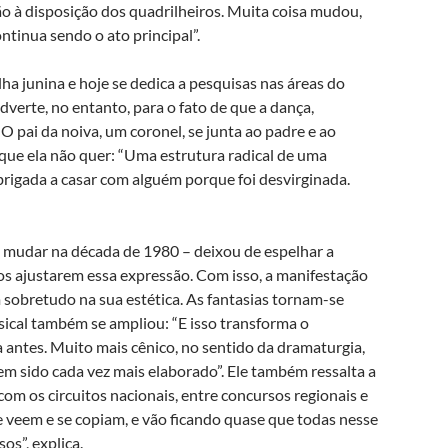
o à disposição dos quadrilheiros. Muita coisa mudou,
inua sendo o ato principal”.
a junina e hoje se dedica a pesquisas nas áreas do
dverte, no entanto, para o fato de que a dança,
O pai da noiva, um coronel, se junta ao padre e ao
ue ela não quer: “Uma estrutura radical de uma
rigada a casar com alguém porque foi desvirginada.
 mudar na década de 1980 – deixou de espelhar a
os ajustarem essa expressão. Com isso, a manifestação
 sobretudo na sua estética. As fantasias tornam-se
usical também se ampliou: “E isso transforma o
 antes. Muito mais cênico, no sentido da dramaturgia,
em sido cada vez mais elaborado”. Ele também ressalta a
com os circuitos nacionais, entre concursos regionais e
se veem e se copiam, e vão ficando quase que todas nesse
os”, explica.