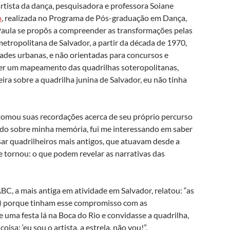
rtista da dança, pesquisadora e professora Soiane
o
, realizada no Programa de Pós-graduação em Dança,
Paula se propôs a compreender as transformações pelas
metropolitana de Salvador, a partir da década de 1970,
ades urbanas, e não orientadas para concursos e
der um mapeamento das quadrilhas soteropolitanas,
ira sobre a quadrilha junina de Salvador, eu não tinha
etomou suas recordações acerca de seu próprio percurso
ndo sobre minha memória, fui me interessando em saber
ar quadrilheiros mais antigos, que atuavam desde a
 tornou: o que podem revelar as narrativas das
C, a mais antiga em atividade em Salvador, relatou: “as
) porque tinham esse compromisso com as
 uma festa lá na Boca do Rio e convidasse a quadrilha,
oisa: ‘eu sou o artista, a estrela, não vou!”.