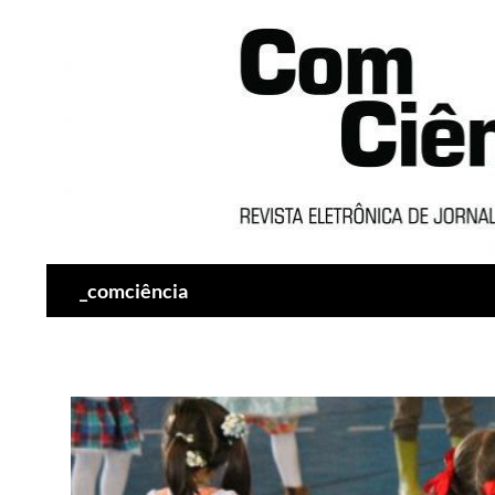
Pesquisar
_comciência