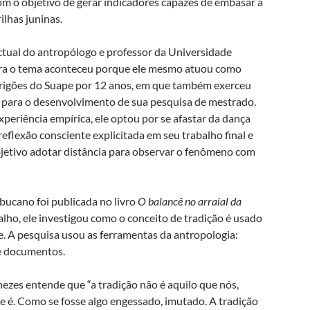
m o objetivo de gerar indicadores capazes de embasar a
ilhas juninas.
ctual do antropólogo e professor da Universidade
a o tema aconteceu porque ele mesmo atuou como
 Brigões do Suape por 12 anos, em que também exerceu
e para o desenvolvimento de sua pesquisa de mestrado.
xperiência empírica, ele optou por se afastar da dança
reflexão consciente explicitada em seu trabalho final e
jetivo adotar distância para observar o fenômeno com
ucano foi publicada no livro
O balancê no arraial da
alho, ele investigou como o conceito de tradição é usado
fe. A pesquisa usou as ferramentas da antropologia:
de documentos.
ezes entende que “a tradição não é aquilo que nós,
ue é. Como se fosse algo engessado, imutado. A tradição