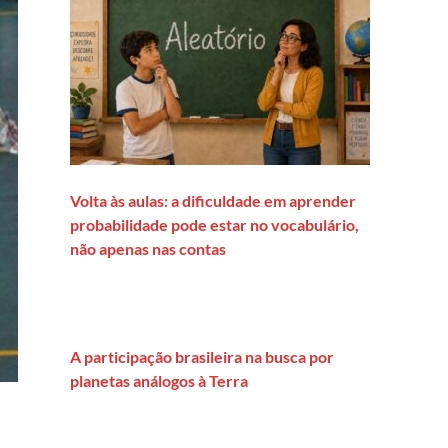
Volta às aulas: a dificuldade em aprender
probabilidade pode estar no vocabulário,
não apenas nas contas
A participação brasileira na busca por
planetas análogos à Terra