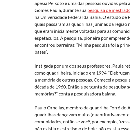
Spesia Peixoto é uma das pessoas ouvidas pela a
Gomes Paula, durante sua
pesquisa de mestrad
na Universidade Federal da Bahia. O estudo de 
quais passaram as quadrilhas juninas da região 
que eram inicialmente voltadas para as comunid
espetáculos. A pesquisa, pioneira por empreen
encontrou barreiras: “Minha pesquisa foi a prime
bases”.
Instigada por um dos seus professores, Paula r
como quadrilheira, iniciado em 1994. “Debruça
a memória de outras pessoas. Comecei a pesquis
década de 1960. Então a pergunta de pesquisa se
memórias?” conta a pesquisadora baiana.
Paulo Ornellas, membro da quadrilha Forró do AB
quadrilhas dançavam muito (quantitativamente
comunidades, então se você, por exemplo, fizesse
não existia o estrelismo de hoje, não existia essa c