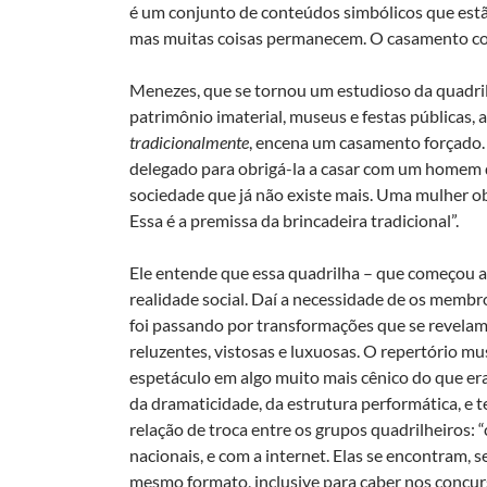
é um conjunto de conteúdos simbólicos que estã
mas muitas coisas permanecem. O casamento cont
Menezes, que se tornou um estudioso da quadrilh
patrimônio imaterial, museus e festas públicas, a
tradicionalmente
, encena um casamento forçado. 
delegado para obrigá-la a casar com um homem q
sociedade que já não existe mais. Uma mulher ob
Essa é a premissa da brincadeira tradicional”.
Ele entende que essa quadrilha – que começou a
realidade social. Daí a necessidade de os membr
foi passando por transformações que se revelam
reluzentes, vistosas e luxuosas. O repertório m
espetáculo em algo muito mais cênico do que era
da dramaticidade, da estrutura performática, e t
relação de troca entre os grupos quadrilheiros: “
nacionais, e com a internet. Elas se encontram, 
mesmo formato, inclusive para caber nos concurs