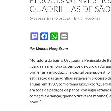
QUADRILHAS DE SÃO
15 DE SETEMBRO DE 2025
MARINA GOMES
M
F
W
P
as
ac
h
ri
Por Liniane Haag Brum
to
e
at
nt
d
b
s
Moradora do bairro Uruguai, na Península de Itap
o
o
A
guarda na memória os tempos de ouro da Arraial
primeiras a introduzir, na capital baiana, o esti
n
o
p
estilização das quadrilhas estava em processo 
k
p
anuais, em 1987, com o tema luxo/lixo: “Que tra
era toda de pedaços de panos, consegui retalhos n
começava a dançar, quando tirava (os retalhos) 
novo!”.