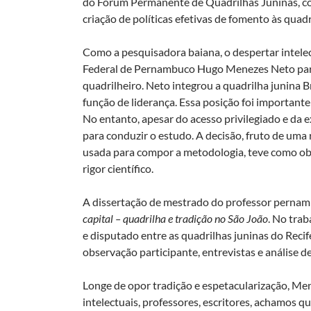
do Fórum Permanente de Quadrilhas Juninas, co
criação de políticas efetivas de fomento às quadr
Como a pesquisadora baiana, o despertar intele
Federal de Pernambuco Hugo Menezes Neto par
quadrilheiro. Neto integrou a quadrilha junina
função de liderança. Essa posição foi important
No entanto, apesar do acesso privilegiado e da e
para conduzir o estudo. A decisão, fruto de uma 
usada para compor a metodologia, teve como ob
rigor científico.
A dissertação de mestrado do professor pernamb
capital – quadrilha e tradição no São João
. No trab
e disputado entre as quadrilhas juninas do Reci
observação participante, entrevistas e análise 
Longe de opor tradição e espetacularização, Men
intelectuais, professores, escritores, achamos q