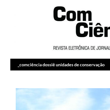
Pesquisar
_comciência dossiê unidades de conservação