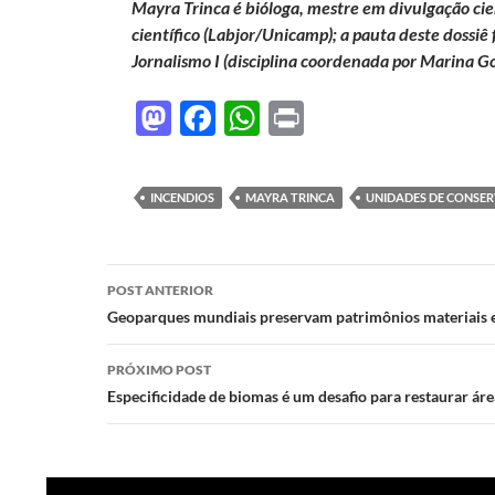
Mayra Trinca é bióloga, mestre em divulgação cie
científico (Labjor/Unicamp); a pauta deste dossiê
Jornalismo I (disciplina coordenada por Marina 
M
F
W
P
as
ac
h
ri
to
e
at
nt
INCENDIOS
MAYRA TRINCA
UNIDADES DE CONSE
d
b
s
o
o
A
Navegação
n
o
p
POST ANTERIOR
de
Geoparques mundiais preservam patrimônios materiais e
k
p
posts
PRÓXIMO POST
Especificidade de biomas é um desafio para restaurar ár