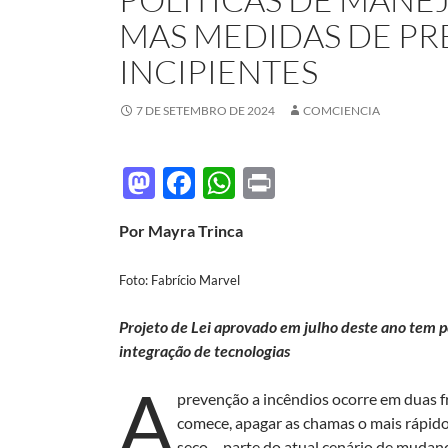
MAS MEDIDAS DE P
INCIPIENTES
7 DE SETEMBRO DE 2024
COMCIENCIA
M
F
W
P
as
ac
h
ri
Por Mayra Trinca
to
e
at
nt
d
b
s
Foto: Fabrício Marvel
o
o
A
Projeto de Lei aprovado em julho deste ano tem po
n
o
p
integração de tecnologias
k
p
A
prevenção a incêndios ocorre em duas fre
comece, apagar as chamas o mais rápid
seco – parte do atual cenário de mudanç