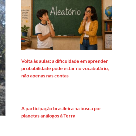
Volta às aulas: a dificuldade em aprender
probabilidade pode estar no vocabulário,
não apenas nas contas
A participação brasileira na busca por
planetas análogos à Terra